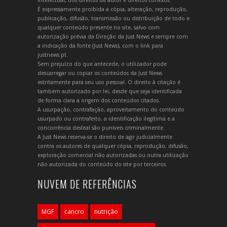
intelectual, dos direitos de autor e direitos conexos.
É expressamente proibida a cópia, alteração, reprodução,
publicação, difusão, transmissão ou distribuição de todo e
qualquer conteúdo presente no site, salvo com
autorização prévia da Direção da Just News e sempre com
a indicação da fonte (Just News), com o link para
justnews.pt.
Sem prejuízo do que antecede, o utilizador pode
descarregar ou copiar os conteúdos da Just News
estritamente para seu uso pessoal. O direito à citação é
também autorizado por lei, desde que seja identificada
de forma clara a origem dos conteúdos citados.
A usurpação, contrafação, aproveitamento do conteúdo
usurpado ou contrafeito, a identificação ilegítima e a
concorrência desleal são puníveis criminalmente.
A Just News reserva-se o direito de agir judicialmente
contra os autores de qualquer cópia, reprodução, difusão,
exploração comercial não autorizadas ou outra utilização
não autorizada do conteúdo do site por terceiros.
NUVEM DE REFERÊNCIAS
MGF
cancro
nutrição