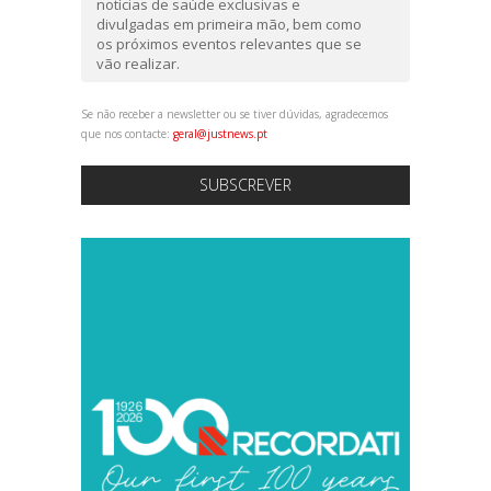
notícias de saúde exclusivas e
divulgadas em primeira mão, bem como
os próximos eventos relevantes que se
vão realizar.
Se não receber a newsletter ou se tiver dúvidas, agradecemos
que nos contacte:
geral@justnews.pt
SUBSCREVER