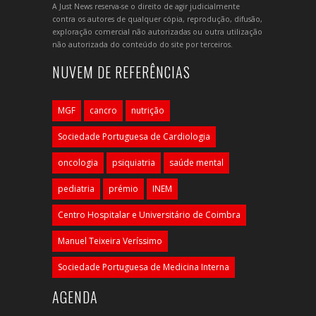
A Just News reserva-se o direito de agir judicialmente
contra os autores de qualquer cópia, reprodução, difusão,
exploração comercial não autorizadas ou outra utilização
não autorizada do conteúdo do site por terceiros.
NUVEM DE REFERÊNCIAS
MGF
cancro
nutrição
Sociedade Portuguesa de Cardiologia
oncologia
psiquiatria
saúde mental
pediatria
prémio
INEM
Centro Hospitalar e Universitário de Coimbra
Manuel Teixeira Veríssimo
Sociedade Portuguesa de Medicina Interna
AGENDA