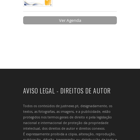
Ver Agenda
AVISO LEGAL - DIREITOS DE AUTOR
Todos os conteúdos de justnews.pt, designadamente, os
textos, as fotografias, as imagens, e a publicidade, estão
protegidos nos termos gerais de direito e pela legislação
nacional e internacional de proteção da propriedade
intelectual, dos direitos de autor e direitos conexos.
É expressamente proibida a cópia, alteração, reprodução,
publicação, difusão, transmissão ou distribuição de todo e