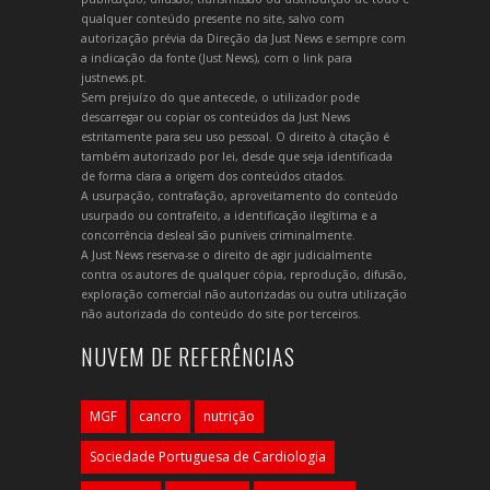
qualquer conteúdo presente no site, salvo com
autorização prévia da Direção da Just News e sempre com
a indicação da fonte (Just News), com o link para
justnews.pt.
Sem prejuízo do que antecede, o utilizador pode
descarregar ou copiar os conteúdos da Just News
estritamente para seu uso pessoal. O direito à citação é
também autorizado por lei, desde que seja identificada
de forma clara a origem dos conteúdos citados.
A usurpação, contrafação, aproveitamento do conteúdo
usurpado ou contrafeito, a identificação ilegítima e a
concorrência desleal são puníveis criminalmente.
A Just News reserva-se o direito de agir judicialmente
contra os autores de qualquer cópia, reprodução, difusão,
exploração comercial não autorizadas ou outra utilização
não autorizada do conteúdo do site por terceiros.
NUVEM DE REFERÊNCIAS
MGF
cancro
nutrição
Sociedade Portuguesa de Cardiologia