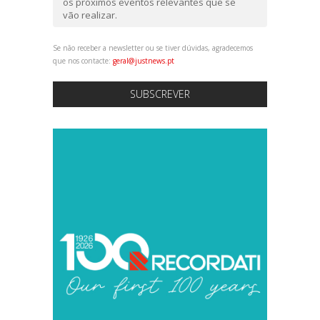
os próximos eventos relevantes que se
vão realizar.
Se não receber a newsletter ou se tiver dúvidas, agradecemos
que nos contacte:
geral@justnews.pt
SUBSCREVER