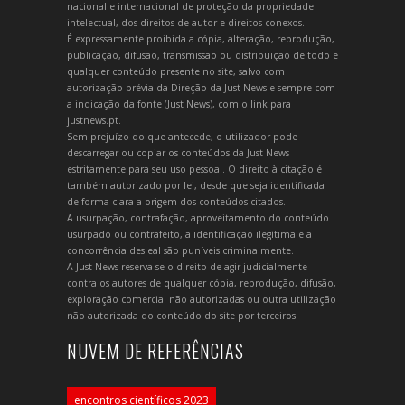
nacional e internacional de proteção da propriedade
intelectual, dos direitos de autor e direitos conexos.
É expressamente proibida a cópia, alteração, reprodução,
publicação, difusão, transmissão ou distribuição de todo e
qualquer conteúdo presente no site, salvo com
autorização prévia da Direção da Just News e sempre com
a indicação da fonte (Just News), com o link para
justnews.pt.
Sem prejuízo do que antecede, o utilizador pode
descarregar ou copiar os conteúdos da Just News
estritamente para seu uso pessoal. O direito à citação é
também autorizado por lei, desde que seja identificada
de forma clara a origem dos conteúdos citados.
A usurpação, contrafação, aproveitamento do conteúdo
usurpado ou contrafeito, a identificação ilegítima e a
concorrência desleal são puníveis criminalmente.
A Just News reserva-se o direito de agir judicialmente
contra os autores de qualquer cópia, reprodução, difusão,
exploração comercial não autorizadas ou outra utilização
não autorizada do conteúdo do site por terceiros.
NUVEM DE REFERÊNCIAS
encontros científicos 2023