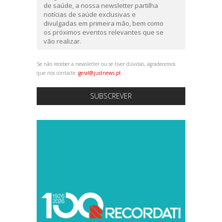
de saúde, a nossa newsletter partilha
notícias de saúde exclusivas e
divulgadas em primeira mão, bem como
os próximos eventos relevantes que se
vão realizar.
Se não receber a newsletter ou se tiver dúvidas, agradecemos
que nos contacte:
geral@justnews.pt
SUBSCREVER