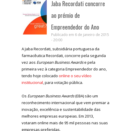
Jaba Recordati concorre
ao prémio de
Empreendedor do Ano
Publicado em 6 de janeiro de 2015
- 20:00
A Jaba Recordati, subsidiária portuguesa da
farmacêutica Recordati, concorre pela segunda
vez aos
European Business Awards
e pela
primeira vez à categoria Empreendedor do ano,
tendo hoje colocado
online o seu vídeo
institucional
, para votação pública.
Os
European Business Awards
(EBA) são um
reconhecimento internacional que vem premiar a
inovação, excelência e sustentabilidade das
melhores empresas europeias. Em 2013,
votaram online mais de 95 mil pessoas nas suas
empresas preferidas.