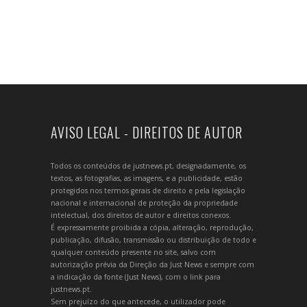
AVISO LEGAL - DIREITOS DE AUTOR
Todos os conteúdos de justnews.pt, designadamente, os
textos, as fotografias, as imagens, e a publicidade, estão
protegidos nos termos gerais de direito e pela legislação
nacional e internacional de proteção da propriedade
intelectual, dos direitos de autor e direitos conexos.
É expressamente proibida a cópia, alteração, reprodução,
publicação, difusão, transmissão ou distribuição de todo e
qualquer conteúdo presente no site, salvo com
autorização prévia da Direção da Just News e sempre com
a indicação da fonte (Just News), com o link para
justnews.pt.
Sem prejuízo do que antecede, o utilizador pode