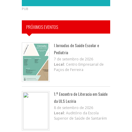
PUB
PRÓXIMOS EVENTOS
I Jornadas de Saúde Escolar e
Pediatria
7 de setembro de 2026
Local:
Centro Empresarial de
Paços de Ferreira
1.º Encontro de Literacia em Saúde
da ULS Lezíria
8 de setembro de 2026
Local:
Auditório da Escola
Superior de Saúde de Santarém