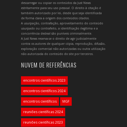
descarregar ou copiar os conteúdos da Just News
estritamente para seu uso pessoal. O direito à citação é
também autorizado por lei, desde que seja identificada
de forma clara a origem dos conteúdos citados.
A usurpação, contrafação, aproveitamento do conteúdo
usurpado ou contrafeito, a identificação ilegítima e a
concorrência desleal são puníveis criminalmente.
A Just News reserva-se o direito de agir judicialmente
contra os autores de qualquer cópia, reprodução, difusão,
exploração comercial não autorizadas ou outra utilização
não autorizada do conteúdo do site por terceiros.
NUVEM DE REFERÊNCIAS
encontros científicos 2023
encontros científicos 2024
encontros científicos
MGF
reuniões científicas 2024
reuniões científicas 2023