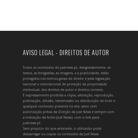
AVISO LEGAL - DIREITOS DE AUTOR
Todos os conteúdos de justnews.pt, designadamente, os
textos, as fotografias, as imagens, e a publicidade, estão
protegidos nos termos gerais de direito e pela legislação
nacional e internacional de proteção da propriedade
intelectual, dos direitos de autor e direitos conexos.
É expressamente proibida a cópia, alteração, reprodução,
publicação, difusão, transmissão ou distribuição de todo e
qualquer conteúdo presente no site, salvo com
autorização prévia da Direção da Just News e sempre com
a indicação da fonte (Just News), com o link para
justnews.pt.
Sem prejuízo do que antecede, o utilizador pode
descarregar ou copiar os conteúdos da Just News