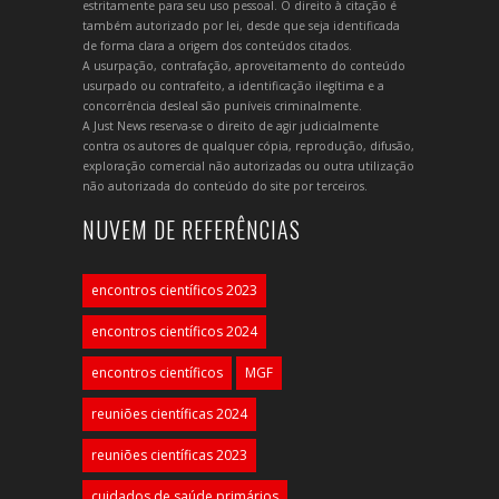
estritamente para seu uso pessoal. O direito à citação é
também autorizado por lei, desde que seja identificada
de forma clara a origem dos conteúdos citados.
A usurpação, contrafação, aproveitamento do conteúdo
usurpado ou contrafeito, a identificação ilegítima e a
concorrência desleal são puníveis criminalmente.
A Just News reserva-se o direito de agir judicialmente
contra os autores de qualquer cópia, reprodução, difusão,
exploração comercial não autorizadas ou outra utilização
não autorizada do conteúdo do site por terceiros.
NUVEM DE REFERÊNCIAS
encontros científicos 2023
encontros científicos 2024
encontros científicos
MGF
reuniões científicas 2024
reuniões científicas 2023
cuidados de saúde primários