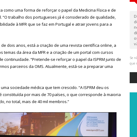
ra como uma forma de reforçar o papel da Medicina Física e de
D
l. “O trabalho dos portugueses já é considerado de qualidade,
d
ibilidade à MFR que se faz em Portugal e atrair jovens para a
n
d
o
v
de dois anos, está a criação de uma revista científica online, a
 temas da área da MFR e a criação de um portal com cursos
Se nã
de continuidade. “Pretende-se reforçar o papel da ISPRM junto de
que 
ermos parceiros da OMS. Atualmente, está-se a preparar uma
erar uma sociedade médica que tem crescido. “A ISPRM deu os
é constituída por mais de 70 países, o que corresponde à maioria
o, no total, mais de 40 mil membros.”