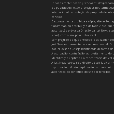
Todos os conteúdos de justnews.pt, designadament
e a publicidade, estão protegidos nos termos gera
internacional de proteção da propriedade intelec
conexos.
É expressamente proibida a cópia, alteração, re
transmissão ou distribuição de todo e qualquer
autorização prévia da Direção da Just News e se
News), com o link para justnews.pt.
Sem prejuízo do que antecede, o utilizador pod
Just News estritamente para seu uso pessoal. O
por lei, desde que seja identificada de forma cl
A usurpação, contrafação, aproveitamento do c
identificação ilegítima e a concorrência desleal
A Just News reserva-se o direito de agir judicia
reprodução, difusão, exploração comercial não 
autorizada do conteúdo do site por terceiros.