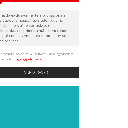
irigida exclusivamente a profissionais
e saúde, a nossa newsletter partilha
otícias de saúde exclusivas e
ivulgadas em primeira mão, bem como
s próximos eventos relevantes que se
ão realizar.
o receber a newsletter ou se tiver dúvidas, agradecemos
nos contacte:
geral@justnews.pt
SUBSCREVER