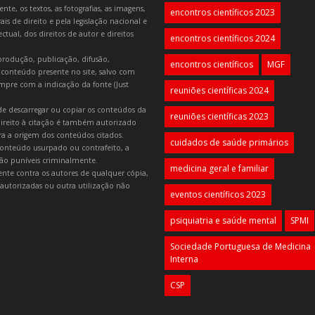
e, os textos, as fotografias, as imagens,
encontros científicos 2023
is de direito e pela legislação nacional e
tual, dos direitos de autor e direitos
encontros científicos 2024
produção, publicação, difusão,
encontros científicos
MGF
 conteúdo presente no site, salvo com
mpre com a indicação da fonte (Just
reuniões científicas 2024
e descarregar ou copiar os conteúdos da
reuniões científicas 2023
 direito à citação é também autorizado
ara a origem dos conteúdos citados.
cuidados de saúde primários
onteúdo usurpado ou contrafeito, a
 são puníveis criminalmente.
medicina geral e familiar
lmente contra os autores de qualquer cópia,
autorizadas ou outra utilização não
eventos científicos 2023
psiquiatria e saúde mental
SPMI
Sociedade Portuguesa de Medicina
Interna
CSP