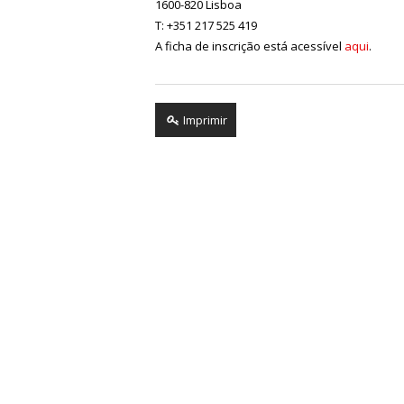
1600-820 Lisboa
T: +351 217 525 419
A ficha de inscrição está acessível
aqui
.
Imprimir