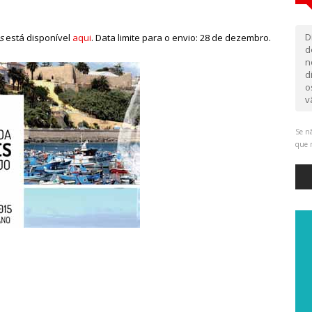
D
s
está disponível
aqui
. Data limite para o envio: 28 de dezembro.
d
n
d
o
v
Se nã
que 