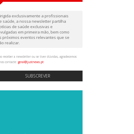
irigida exclusivamente a profissionais
e saúde, a nossa newsletter partilha
otícias de saúde exclusivas e
ivulgadas em primeira mão, bem como
s próximos eventos relevantes que se
ão realizar.
o receber a newsletter ou se tiver dúvidas, agradecemos
nos contacte:
geral@justnews.pt
SUBSCREVER