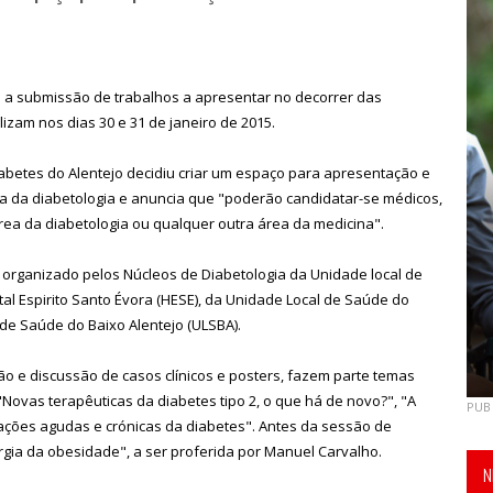
a a submissão de trabalhos a apresentar no decorrer das
izam nos dias 30 e 31 de janeiro de 2015.
betes do Alentejo decidiu criar um espaço para apresentação e
ea da diabetologia e anuncia que "poderão candidatar-se médicos,
rea da diabetologia ou qualquer outra área da medicina".
é organizado pelos Núcleos de Diabetologia da Unidade local de
tal Espirito Santo Évora (HESE), da Unidade Local de Saúde do
de Saúde do Baixo Alentejo (ULSBA).
o e discussão de casos clínicos e posters, fazem parte temas
"Novas terapêuticas da diabetes tipo 2, o que há de novo?", "A
PUB
ações agudas e crónicas da diabetes". Antes da sessão de
rgia da obesidade", a ser proferida por Manuel Carvalho.
N