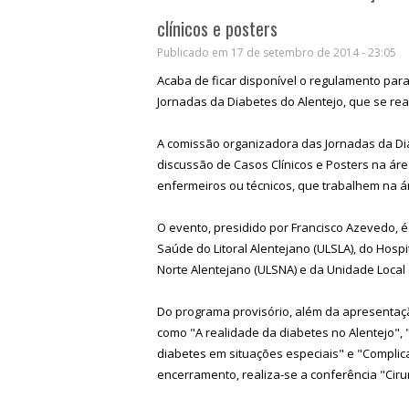
clínicos e posters
Publicado em 17 de setembro de 2014 - 23:05
Acaba de ficar disponível o regulamento par
Jornadas da Diabetes do Alentejo, que se real
A comissão organizadora das Jornadas da Dia
discussão de Casos Clínicos e Posters na ár
enfermeiros ou técnicos, que trabalhem na á
O evento, presidido por Francisco Azevedo, 
Saúde do Litoral Alentejano (ULSLA), do Hospi
Norte Alentejano (ULSNA) e da Unidade Local 
Do programa provisório, além da apresentaçã
como "A realidade da diabetes no Alentejo", 
diabetes em situações especiais" e "Complic
encerramento, realiza-se a conferência "Ciru