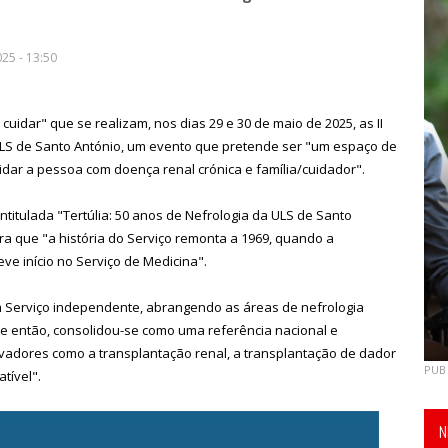
25 - 13:50
 cuidar" que se realizam, nos dias 29 e 30 de maio de 2025, as II
LS de Santo António, um evento que pretende ser "um espaço de
idar a pessoa com doença renal crónica e família/cuidador".
titulada "Tertúlia: 50 anos de Nefrologia da ULS de Santo
a que "a história do Serviço remonta a 1969, quando a
eve início no Serviço de Medicina".
m Serviço independente, abrangendo as áreas de nefrologia
esde então, consolidou-se como uma referência nacional e
vadores como a transplantação renal, a transplantação de dador
PUB
tível".
N