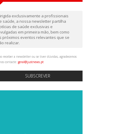
irigida exclusivamente a profissionais
e saúde, a nossa newsletter partilha
otícias de saúde exclusivas e
ivulgadas em primeira mão, bem como
s próximos eventos relevantes que se
ão realizar.
o receber a newsletter ou se tiver dúvidas, agradecemos
nos contacte:
geral@justnews.pt
SUBSCREVER