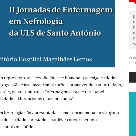
D
d
n
d
o
v
Se nã
que 
ca representa um "desafio clínico e humano que exige cuidados
 progressão e minimizar complicações, promovendo o autocuidado,
tes" e, neste contexto, a Enfermagem assume um "papel
 cuidados diferenciados e humanizados".
em Nefrologia são apresentadas como "um momento privilegiado
a dos cuidados prestados, partilhar conhecimentos e
fissionais de saúde".