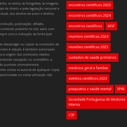
e, os textos, as fotografias, as imagens,
encontros científicos 2023
is de direito e pela legislação nacional e
tual, dos direitos de autor e direitos
encontros científicos 2024
produção, publicação, difusão,
encontros científicos
MGF
 conteúdo presente no site, salvo com
mpre com a indicação da fonte (Just
reuniões científicas 2024
e descarregar ou copiar os conteúdos da
reuniões científicas 2023
 direito à citação é também autorizado
ara a origem dos conteúdos citados.
cuidados de saúde primários
onteúdo usurpado ou contrafeito, a
 são puníveis criminalmente.
medicina geral e familiar
lmente contra os autores de qualquer cópia,
autorizadas ou outra utilização não
eventos científicos 2023
psiquiatria e saúde mental
SPMI
Sociedade Portuguesa de Medicina
Interna
CSP