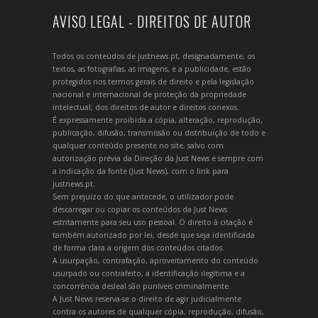
AVISO LEGAL - DIREITOS DE AUTOR
Todos os conteúdos de justnews.pt, designadamente, os
textos, as fotografias, as imagens, e a publicidade, estão
protegidos nos termos gerais de direito e pela legislação
nacional e internacional de proteção da propriedade
intelectual, dos direitos de autor e direitos conexos.
É expressamente proibida a cópia, alteração, reprodução,
publicação, difusão, transmissão ou distribuição de todo e
qualquer conteúdo presente no site, salvo com
autorização prévia da Direção da Just News e sempre com
a indicação da fonte (Just News), com o link para
justnews.pt.
Sem prejuízo do que antecede, o utilizador pode
descarregar ou copiar os conteúdos da Just News
estritamente para seu uso pessoal. O direito à citação é
também autorizado por lei, desde que seja identificada
de forma clara a origem dos conteúdos citados.
A usurpação, contrafação, aproveitamento do conteúdo
usurpado ou contrafeito, a identificação ilegítima e a
concorrência desleal são puníveis criminalmente.
A Just News reserva-se o direito de agir judicialmente
contra os autores de qualquer cópia, reprodução, difusão,