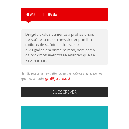
NEWSLETTER DIÁRIA
Dirigida exclusivamente a profissionais
de saúde, a nossa newsletter partilha
notícias de saúde exclusivas e
divulgadas em primeira mão, bem como
os próximos eventos relevantes que se
vão realizar.
Se não receber a newsletter ou se tiver dúvidas, agradecemos
que nos contacte:
geral@justnews.pt
SUBSCREVER