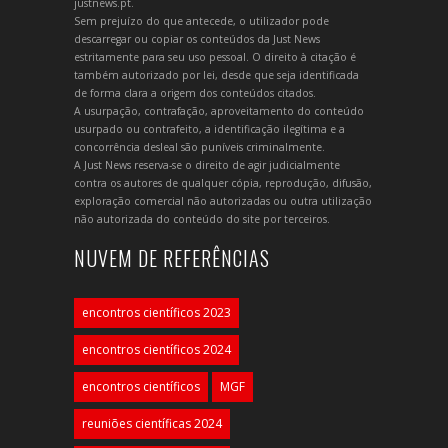
justnews.pt.
Sem prejuízo do que antecede, o utilizador pode
descarregar ou copiar os conteúdos da Just News
estritamente para seu uso pessoal. O direito à citação é
também autorizado por lei, desde que seja identificada
de forma clara a origem dos conteúdos citados.
A usurpação, contrafação, aproveitamento do conteúdo
usurpado ou contrafeito, a identificação ilegítima e a
concorrência desleal são puníveis criminalmente.
A Just News reserva-se o direito de agir judicialmente
contra os autores de qualquer cópia, reprodução, difusão,
exploração comercial não autorizadas ou outra utilização
não autorizada do conteúdo do site por terceiros.
NUVEM DE REFERÊNCIAS
encontros científicos 2023
encontros científicos 2024
encontros científicos
MGF
reuniões científicas 2024