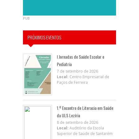
PUB
PRÓXIMOS EVENTOS
I Jornadas de Saúde Escolar e
Pediatria
7 de setembro de 2026
Local:
Centro Empresarial de
Paços de Ferreira
1.º Encontro de Literacia em Saúde
da ULS Lezíria
8 de setembro de 2026
Local:
Auditório da Escola
Superior de Saúde de Santarém