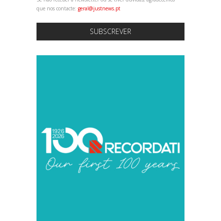
que nos contacte:
geral@justnews.pt
SUBSCREVER