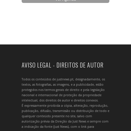
AVISO LEGAL - DIREITOS DE AUTOR
Todos os conteúdos de justnews.pt, designadamente, os
textos, as fotografias, as imagens, e a publicidade, estão
protegidos nos termos gerais de direito e pela legislação
nacional e internacional de proteção da propriedade
intelectual, dos direitos de autor e direitos conexos.
É expressamente proibida a cópia, alteração, reprodução,
publicação, difusão, transmissão ou distribuição de todo e
qualquer conteúdo presente no site, salvo com
autorização prévia da Direção da Just News e sempre com
a indicação da fonte (Just News), com o link para