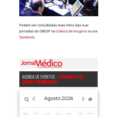
Podem ser consultadas mais fotos das 4.as
Jornadas do GRESP na
Galeria de imagens
ou via
facebook
.
AGENDA DE EVENTOS -
CUIDADOS DE
SAÚDE PRIMÁRIOS
Agosto
2026
seg.
ter.
qua.
qui.
sex.
sáb.
dom.