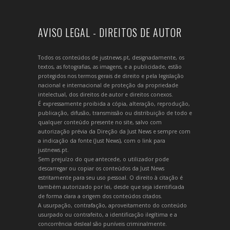
AVISO LEGAL - DIREITOS DE AUTOR
Todos os conteúdos de justnews.pt, designadamente, os
textos, as fotografias, as imagens, e a publicidade, estão
protegidos nos termos gerais de direito e pela legislação
nacional e internacional de proteção da propriedade
intelectual, dos direitos de autor e direitos conexos.
É expressamente proibida a cópia, alteração, reprodução,
publicação, difusão, transmissão ou distribuição de todo e
qualquer conteúdo presente no site, salvo com
autorização prévia da Direção da Just News e sempre com
a indicação da fonte (Just News), com o link para
justnews.pt.
Sem prejuízo do que antecede, o utilizador pode
descarregar ou copiar os conteúdos da Just News
estritamente para seu uso pessoal. O direito à citação é
também autorizado por lei, desde que seja identificada
de forma clara a origem dos conteúdos citados.
A usurpação, contrafação, aproveitamento do conteúdo
usurpado ou contrafeito, a identificação ilegítima e a
concorrência desleal são puníveis criminalmente.