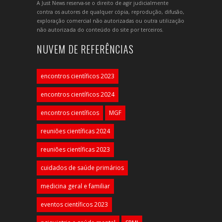
A Just News reserva-se o direito de agir judicialmente
contra os autores de qualquer cópia, reprodução, difusão,
exploração comercial não autorizadas ou outra utilização
não autorizada do conteúdo do site por terceiros.
NUVEM DE REFERÊNCIAS
encontros científicos 2023
encontros científicos 2024
encontros científicos
MGF
reuniões científicas 2024
reuniões científicas 2023
cuidados de saúde primários
medicina geral e familiar
eventos científicos 2023