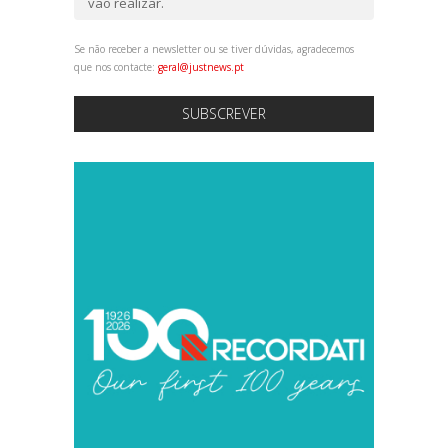
vão realizar.
Se não receber a newsletter ou se tiver dúvidas, agradecemos
que nos contacte:
geral@justnews.pt
SUBSCREVER