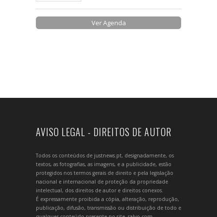
Ver Agenda
AVISO LEGAL - DIREITOS DE AUTOR
Todos os conteúdos de justnews.pt, designadamente, os
textos, as fotografias, as imagens, e a publicidade, estão
protegidos nos termos gerais de direito e pela legislação
nacional e internacional de proteção da propriedade
intelectual, dos direitos de autor e direitos conexos.
É expressamente proibida a cópia, alteração, reprodução,
publicação, difusão, transmissão ou distribuição de todo e
qualquer conteúdo presente no site, salvo com