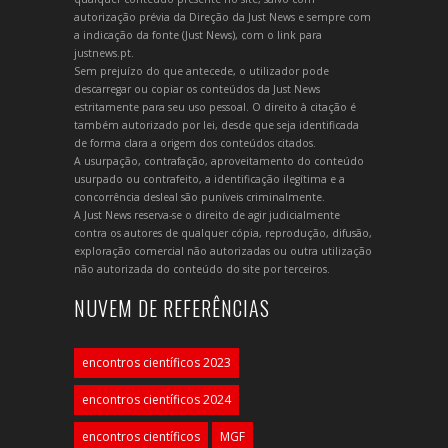
autorização prévia da Direção da Just News e sempre com
a indicação da fonte (Just News), com o link para
justnews.pt.
Sem prejuízo do que antecede, o utilizador pode
descarregar ou copiar os conteúdos da Just News
estritamente para seu uso pessoal. O direito à citação é
também autorizado por lei, desde que seja identificada
de forma clara a origem dos conteúdos citados.
A usurpação, contrafação, aproveitamento do conteúdo
usurpado ou contrafeito, a identificação ilegítima e a
concorrência desleal são puníveis criminalmente.
A Just News reserva-se o direito de agir judicialmente
contra os autores de qualquer cópia, reprodução, difusão,
exploração comercial não autorizadas ou outra utilização
não autorizada do conteúdo do site por terceiros.
NUVEM DE REFERÊNCIAS
encontros científicos 2023
encontros científicos 2024
encontros científicos
MGF