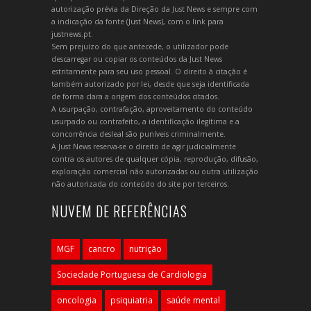
autorização prévia da Direção da Just News e sempre com
a indicação da fonte (Just News), com o link para
justnews.pt.
Sem prejuízo do que antecede, o utilizador pode
descarregar ou copiar os conteúdos da Just News
estritamente para seu uso pessoal. O direito à citação é
também autorizado por lei, desde que seja identificada
de forma clara a origem dos conteúdos citados.
A usurpação, contrafação, aproveitamento do conteúdo
usurpado ou contrafeito, a identificação ilegítima e a
concorrência desleal são puníveis criminalmente.
A Just News reserva-se o direito de agir judicialmente
contra os autores de qualquer cópia, reprodução, difusão,
exploração comercial não autorizadas ou outra utilização
não autorizada do conteúdo do site por terceiros.
NUVEM DE REFERÊNCIAS
MGF
cancro
nutrição
Sociedade Portuguesa de Cardiologia
oncologia
psiquiatria
saúde mental