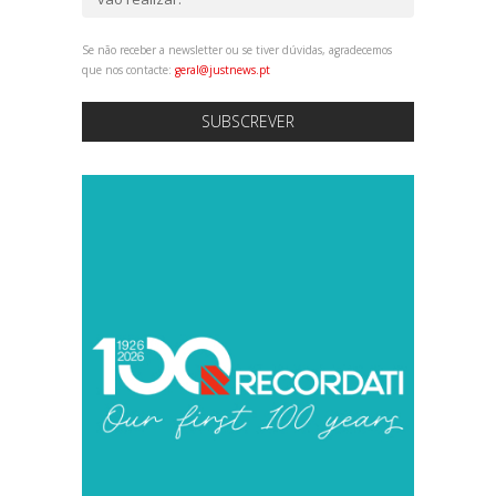
Se não receber a newsletter ou se tiver dúvidas, agradecemos
que nos contacte:
geral@justnews.pt
SUBSCREVER