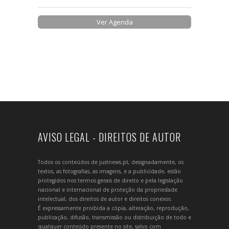
Ver Agenda
AVISO LEGAL - DIREITOS DE AUTOR
Todos os conteúdos de justnews.pt, designadamente, os
textos, as fotografias, as imagens, e a publicidade, estão
protegidos nos termos gerais de direito e pela legislação
nacional e internacional de proteção da propriedade
intelectual, dos direitos de autor e direitos conexos.
É expressamente proibida a cópia, alteração, reprodução,
publicação, difusão, transmissão ou distribuição de todo e
qualquer conteúdo presente no site, salvo com