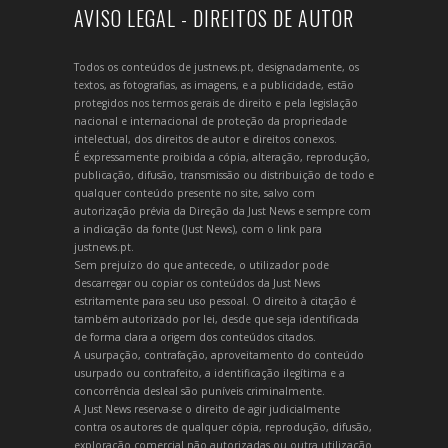
AVISO LEGAL - DIREITOS DE AUTOR
Todos os conteúdos de justnews.pt, designadamente, os
textos, as fotografias, as imagens, e a publicidade, estão
protegidos nos termos gerais de direito e pela legislação
nacional e internacional de proteção da propriedade
intelectual, dos direitos de autor e direitos conexos.
É expressamente proibida a cópia, alteração, reprodução,
publicação, difusão, transmissão ou distribuição de todo e
qualquer conteúdo presente no site, salvo com
autorização prévia da Direção da Just News e sempre com
a indicação da fonte (Just News), com o link para
justnews.pt.
Sem prejuízo do que antecede, o utilizador pode
descarregar ou copiar os conteúdos da Just News
estritamente para seu uso pessoal. O direito à citação é
também autorizado por lei, desde que seja identificada
de forma clara a origem dos conteúdos citados.
A usurpação, contrafação, aproveitamento do conteúdo
usurpado ou contrafeito, a identificação ilegítima e a
concorrência desleal são puníveis criminalmente.
A Just News reserva-se o direito de agir judicialmente
contra os autores de qualquer cópia, reprodução, difusão,
exploração comercial não autorizadas ou outra utilização