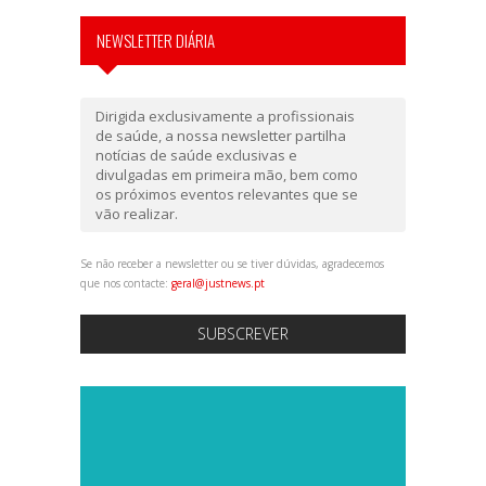
NEWSLETTER DIÁRIA
Dirigida exclusivamente a profissionais
de saúde, a nossa newsletter partilha
notícias de saúde exclusivas e
divulgadas em primeira mão, bem como
os próximos eventos relevantes que se
vão realizar.
Se não receber a newsletter ou se tiver dúvidas, agradecemos
que nos contacte:
geral@justnews.pt
SUBSCREVER