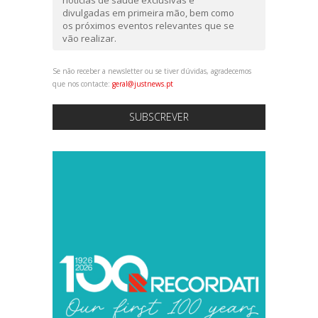
divulgadas em primeira mão, bem como
os próximos eventos relevantes que se
vão realizar.
Se não receber a newsletter ou se tiver dúvidas, agradecemos
que nos contacte:
geral@justnews.pt
SUBSCREVER