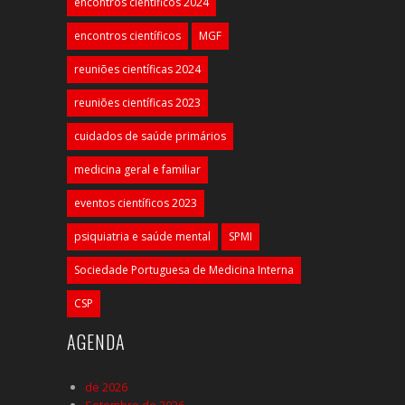
encontros científicos 2024
encontros científicos
MGF
reuniões científicas 2024
reuniões científicas 2023
cuidados de saúde primários
medicina geral e familiar
eventos científicos 2023
psiquiatria e saúde mental
SPMI
Sociedade Portuguesa de Medicina Interna
CSP
AGENDA
de 2026
Setembro de 2026