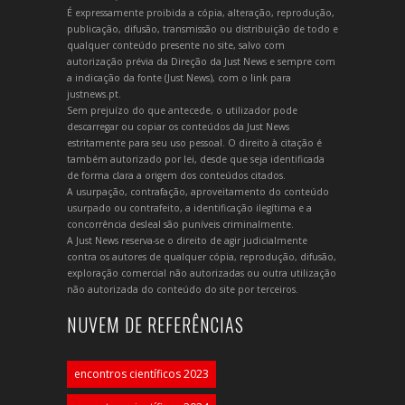
É expressamente proibida a cópia, alteração, reprodução,
publicação, difusão, transmissão ou distribuição de todo e
qualquer conteúdo presente no site, salvo com
autorização prévia da Direção da Just News e sempre com
a indicação da fonte (Just News), com o link para
justnews.pt.
Sem prejuízo do que antecede, o utilizador pode
descarregar ou copiar os conteúdos da Just News
estritamente para seu uso pessoal. O direito à citação é
também autorizado por lei, desde que seja identificada
de forma clara a origem dos conteúdos citados.
A usurpação, contrafação, aproveitamento do conteúdo
usurpado ou contrafeito, a identificação ilegítima e a
concorrência desleal são puníveis criminalmente.
A Just News reserva-se o direito de agir judicialmente
contra os autores de qualquer cópia, reprodução, difusão,
exploração comercial não autorizadas ou outra utilização
não autorizada do conteúdo do site por terceiros.
NUVEM DE REFERÊNCIAS
encontros científicos 2023