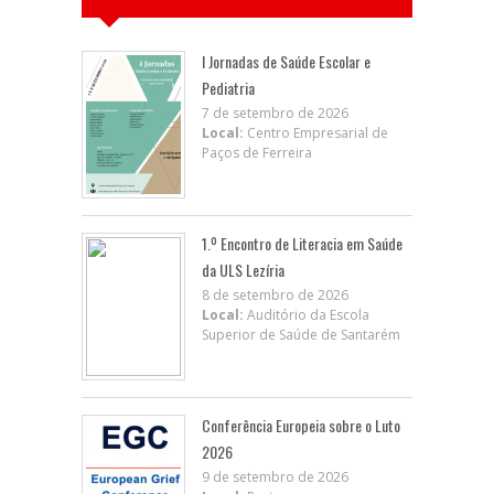
I Jornadas de Saúde Escolar e
Pediatria
7 de setembro de 2026
Local:
Centro Empresarial de
Paços de Ferreira
1.º Encontro de Literacia em Saúde
da ULS Lezíria
8 de setembro de 2026
Local:
Auditório da Escola
Superior de Saúde de Santarém
Conferência Europeia sobre o Luto
2026
9 de setembro de 2026