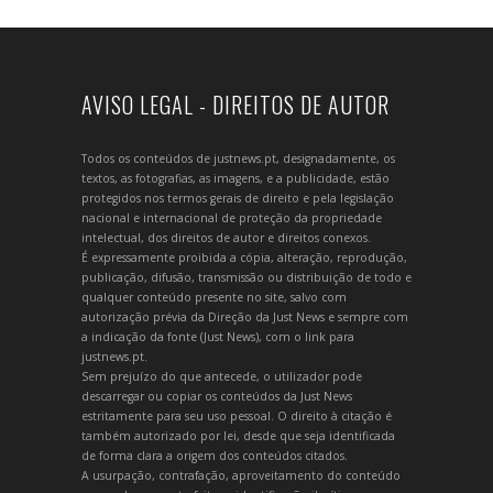
AVISO LEGAL - DIREITOS DE AUTOR
Todos os conteúdos de justnews.pt, designadamente, os
textos, as fotografias, as imagens, e a publicidade, estão
protegidos nos termos gerais de direito e pela legislação
nacional e internacional de proteção da propriedade
intelectual, dos direitos de autor e direitos conexos.
É expressamente proibida a cópia, alteração, reprodução,
publicação, difusão, transmissão ou distribuição de todo e
qualquer conteúdo presente no site, salvo com
autorização prévia da Direção da Just News e sempre com
a indicação da fonte (Just News), com o link para
justnews.pt.
Sem prejuízo do que antecede, o utilizador pode
descarregar ou copiar os conteúdos da Just News
estritamente para seu uso pessoal. O direito à citação é
também autorizado por lei, desde que seja identificada
de forma clara a origem dos conteúdos citados.
A usurpação, contrafação, aproveitamento do conteúdo