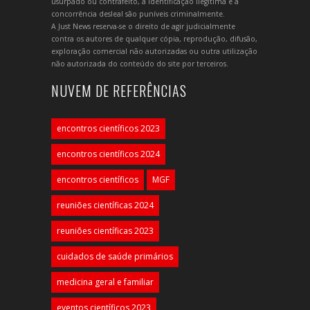
usurpado ou contrafeito, a identificação ilegítima e a
concorrência desleal são puníveis criminalmente.
A Just News reserva-se o direito de agir judicialmente
contra os autores de qualquer cópia, reprodução, difusão,
exploração comercial não autorizadas ou outra utilização
não autorizada do conteúdo do site por terceiros.
NUVEM DE REFERÊNCIAS
encontros científicos 2023
encontros científicos 2024
encontros científicos
MGF
reuniões científicas 2024
reuniões científicas 2023
cuidados de saúde primários
medicina geral e familiar
eventos científicos 2023