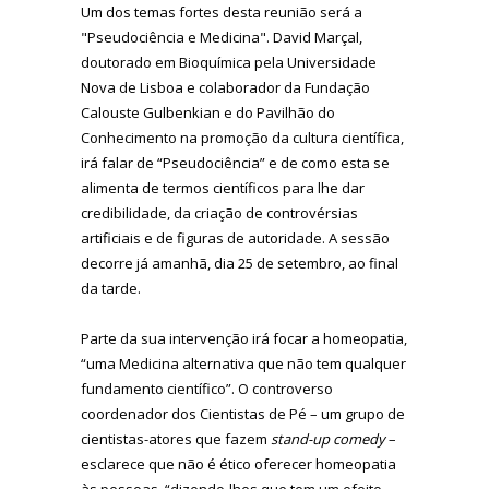
Um dos temas fortes desta reunião será a
"Pseudociência e Medicina". David Marçal,
doutorado em Bioquímica pela Universidade
Nova de Lisboa e colaborador da Fundação
Calouste Gulbenkian e do Pavilhão do
Conhecimento na promoção da cultura científica,
irá falar de “Pseudociência” e de como esta se
alimenta de termos científicos para lhe dar
credibilidade, da criação de controvérsias
artificiais e de figuras de autoridade. A sessão
decorre já amanhã, dia 25 de setembro, ao final
da tarde.
Parte da sua intervenção irá focar a homeopatia,
“uma Medicina alternativa que não tem qualquer
fundamento científico”. O controverso
coordenador dos Cientistas de Pé – um grupo de
cientistas-atores que fazem
stand-up comedy
–
esclarece que não é ético oferecer homeopatia
às pessoas, “dizendo-lhes que tem um efeito