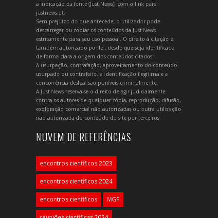
a indicação da fonte (Just News), com o link para
justnews.pt.
Sem prejuízo do que antecede, o utilizador pode
descarregar ou copiar os conteúdos da Just News
estritamente para seu uso pessoal. O direito à citação é
também autorizado por lei, desde que seja identificada
de forma clara a origem dos conteúdos citados.
A usurpação, contrafação, aproveitamento do conteúdo
usurpado ou contrafeito, a identificação ilegítima e a
concorrência desleal são puníveis criminalmente.
A Just News reserva-se o direito de agir judicialmente
contra os autores de qualquer cópia, reprodução, difusão,
exploração comercial não autorizadas ou outra utilização
não autorizada do conteúdo do site por terceiros.
NUVEM DE REFERÊNCIAS
encontros científicos 2023
encontros científicos 2024
encontros científicos
MGF
reuniões científicas 2024