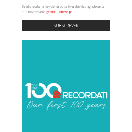
Se não receber a newsletter ou se tiver dúvidas, agradecemos
que nos contacte:
geral@justnews.pt
SUBSCREVER