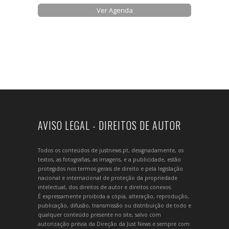
Ver Agenda
AVISO LEGAL - DIREITOS DE AUTOR
Todos os conteúdos de justnews.pt, designadamente, os
textos, as fotografias, as imagens, e a publicidade, estão
protegidos nos termos gerais de direito e pela legislação
nacional e internacional de proteção da propriedade
intelectual, dos direitos de autor e direitos conexos.
É expressamente proibida a cópia, alteração, reprodução,
publicação, difusão, transmissão ou distribuição de todo e
qualquer conteúdo presente no site, salvo com
autorização prévia da Direção da Just News e sempre com