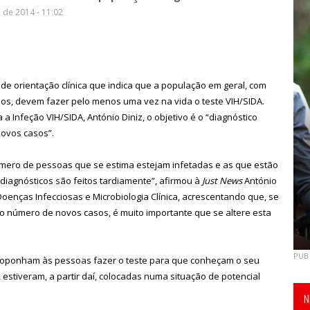
de 2014 - 11:02
de orientação clínica que indica que a população em geral, com
os, devem fazer pelo menos uma vez na vida o teste VIH/SIDA.
 Infeção VIH/SIDA, António Diniz, o objetivo é o “diagnóstico
ovos casos”.
 número de pessoas que se estima estejam infetadas e as que estão
diagnósticos são feitos tardiamente”, afirmou à
Just News
António
oenças Infecciosas e Microbiologia Clínica, acrescentando que, se
 o número de novos casos, é muito importante que se altere esta
PUB
roponham às pessoas fazer o teste para que conheçam o seu
, estiveram, a partir daí, colocadas numa situação de potencial
N