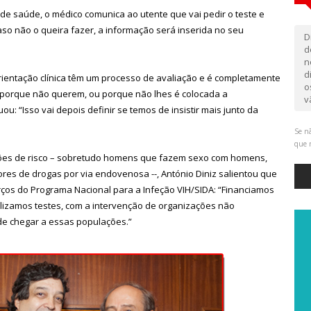
 de saúde, o médico comunica ao utente que vai pedir o teste e
Caso não o queira fazer, a informação será inserida no seu
D
d
n
d
rientação clínica têm um processo de avaliação e é completamente
o
e porque não querem, ou porque não lhes é colocada a
v
uou: “Isso vai depois definir se temos de insistir mais junto da
Se nã
que 
ações de risco – sobretudo homens que fazem sexo com homens,
ores de drogas por via endovenosa --, António Diniz salientou que
ços do Programa Nacional para a Infeção VIH/SIDA: “Financiamos
ilizamos testes, com a intervenção de organizações não
e chegar a essas populações.”