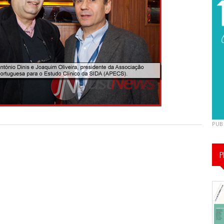
PUB
P