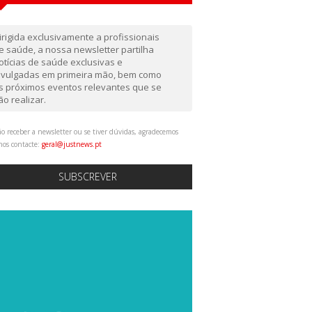
irigida exclusivamente a profissionais
e saúde, a nossa newsletter partilha
otícias de saúde exclusivas e
ivulgadas em primeira mão, bem como
s próximos eventos relevantes que se
ão realizar.
o receber a newsletter ou se tiver dúvidas, agradecemos
nos contacte:
geral@justnews.pt
SUBSCREVER