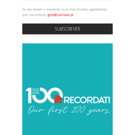
Se não receber a newsletter ou se tiver dúvidas, agradecemos
que nos contacte:
geral@justnews.pt
SUBSCREVER