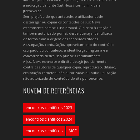
a indicação da fonte (Just News), com o link para
justnews.pt.
Sem prejuízo do que antecede, o utilizador pode
descarregar ou copiar os conteúdos da Just News
estritamente para seu uso pessoal. O direito à citação é
também autorizado por lei, desde que seja identificada
de forma clara a origem dos conteúdos citados.
A usurpação, contrafação, aproveitamento do conteúdo
usurpado ou contrafeito, a identificação ilegítima e a
concorrência desleal são puníveis criminalmente.
A Just News reserva-se o direito de agir judicialmente
contra os autores de qualquer cópia, reprodução, difusão,
exploração comercial não autorizadas ou outra utilização
não autorizada do conteúdo do site por terceiros.
NUVEM DE REFERÊNCIAS
encontros científicos 2023
encontros científicos 2024
encontros científicos
MGF