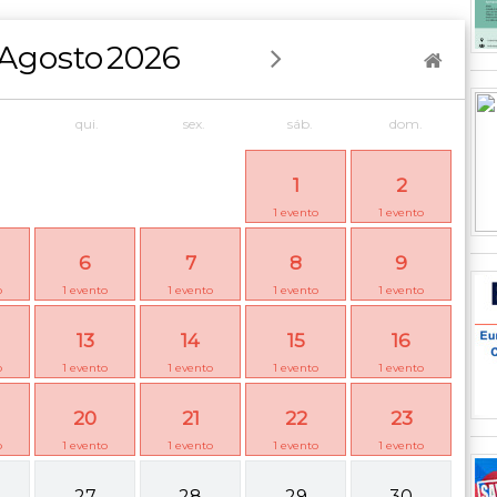
Agosto
2026
qui.
sex.
sáb.
dom.
1
2
1
evento
1
evento
6
7
8
9
o
1
evento
1
evento
1
evento
1
evento
13
14
15
16
o
1
evento
1
evento
1
evento
1
evento
20
21
22
23
o
1
evento
1
evento
1
evento
1
evento
27
28
29
30