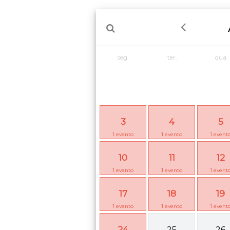
seg.
ter.
qua.
3
4
5
1
evento
1
evento
1
event
10
11
12
1
evento
1
evento
1
event
17
18
19
1
evento
1
evento
1
event
24
25
26