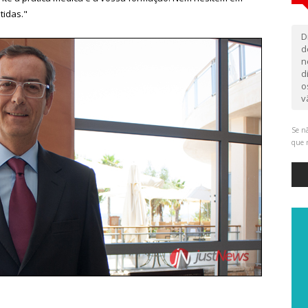
tidas."
D
d
n
d
o
v
Se nã
que 