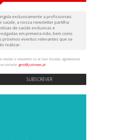
irigida exclusivamente a profissionais
e saúde, a nossa newsletter partilha
otícias de saúde exclusivas e
ivulgadas em primeira mão, bem como
s próximos eventos relevantes que se
ão realizar.
o receber a newsletter ou se tiver dúvidas, agradecemos
nos contacte:
geral@justnews.pt
SUBSCREVER