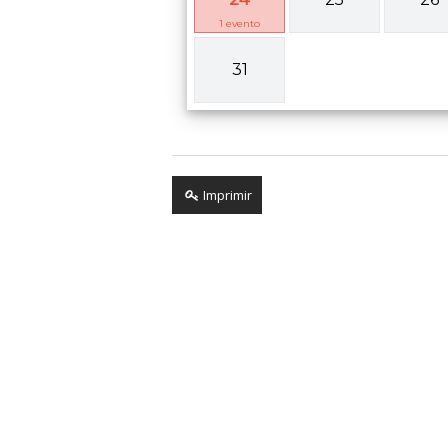
1
evento
31
Imprimir