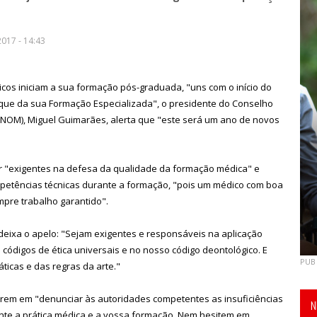
017 - 14:43
os iniciam a sua formação pós-graduada, "uns com o início do
que da sua Formação Especializada", o presidente do Conselho
NOM), Miguel Guimarães, alerta que "este será um ano de novos
r "exigentes na defesa da qualidade da formação médica" e
petências técnicas durante a formação, "pois um médico com boa
pre trabalho garantido".
 deixa o apelo: "Sejam exigentes e responsáveis na aplicação
 códigos de ética universais e no nosso código deontológico. E
PUB
ticas e das regras da arte."
arem em "denunciar às autoridades competentes as insuficiências
N
nte a prática médica e a vossa formação. Nem hesitem em