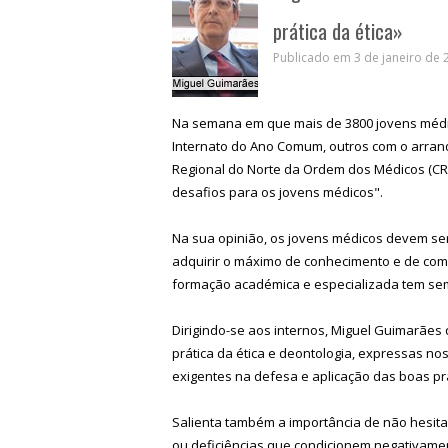
prática da ética»
Publicado em 3 de janeiro de 2
Na semana em que mais de 3800 jovens médic
Internato do Ano Comum, outros com o arran
Regional do Norte da Ordem dos Médicos (CR
desafios para os jovens médicos".
Na sua opinião, os jovens médicos devem se
adquirir o máximo de conhecimento e de com
formação académica e especializada tem sem
Dirigindo-se aos internos, Miguel Guimarães
prática da ética e deontologia, expressas nos
exigentes na defesa e aplicação das boas prá
Salienta também a importância de não hesit
ou deficiências que condicionem negativame