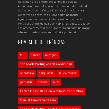
de forma clara a origem dos conteúdos citados.
A usurpação, contrafação, aproveitamento do conteúdo
usurpado ou contrafeito, a identificação ilegítima e a
concorrência desleal são puníveis criminalmente.
A Just News reserva-se o direito de agir judicialmente
contra os autores de qualquer cópia, reprodução, difusão,
exploração comercial não autorizadas ou outra utilização
não autorizada do conteúdo do site por terceiros.
NUVEM DE REFERÊNCIAS
MGF
cancro
nutrição
Sociedade Portuguesa de Cardiologia
oncologia
psiquiatria
saúde mental
pediatria
prémio
INEM
Centro Hospitalar e Universitário de Coimbra
Manuel Teixeira Veríssimo