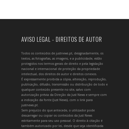
AVISO LEGAL - DIREITOS DE AUTOR
Todos os conteúdos de justnews.pt, designadamente, os
textos, as fotografias, as imagens, e a publicidade, estão
protegidos nos termos gerais de direito e pela legislação
nacional e internacional de proteção da propriedade
intelectual, dos direitos de autor e direitos conexos.
É expressamente proibida a cópia, alteração, reprodução,
publicação, difusão, transmissão ou distribuição de todo e
qualquer conteúdo presente no site, salvo com
autorização prévia da Direção da Just News e sempre com
a indicação da fonte (Just News), com o link para
justnews.pt.
Sem prejuízo do que antecede, o utilizador pode
descarregar ou copiar os conteúdos da Just News
estritamente para seu uso pessoal. O direito à citação é
também autorizado por lei, desde que seja identificada