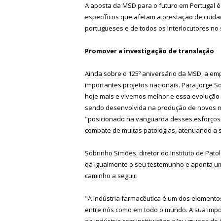
A aposta da MSD para o futuro em Portugal é
específicos que afetam a prestação de cuid
portugueses e de todos os interlocutores no s
Promover a investigação de translação
Ainda sobre o 125º aniversário da MSD, a emp
importantes projetos nacionais. Para Jorge 
hoje mais e vivemos melhor e essa evolução 
sendo desenvolvida na produção de novos m
"posicionado na vanguarda desses esforços 
combate de muitas patologias, atenuando a 
Sobrinho Simões, diretor do Instituto de Pat
dá igualmente o seu testemunho e aponta um
caminho a seguir:
"A indústria farmacêutica é um dos element
entre nós como em todo o mundo. A sua impor
da indústria com instituições e/ou grupos d