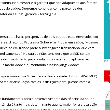
 “continuar a crescer e a garantir que nos adaptamos aos fatores
ados de saúde. Queremos continuar como parceiros dos
etor da saúde”, garante Vítor Virgínia.
resa partilha as perspetivas de dois especialistas envolvidos em
Soares, diretor do Programa Gulbenkian Inovar em saúde, "vivemos
deve-se em grande parte à investigação translacional que vem
edicamentos". Na sua opinião, considera que a MSD se tem
e do investimento para produzir conhecimento aplicável ao
PUB
sua morbilidade e aumentando a nossa longevidade".
P
ologia e Imunologia Molecular da Universidade do Porto (IPATIMUP)
a maior articulação com as instituições portuguesas como o
os fundamentais para o desenvolvimento das ciências da saúde
tância é tanto mais determinante quanto maior for a articulação
e investigação vocacionados sobretudo para a investigação de