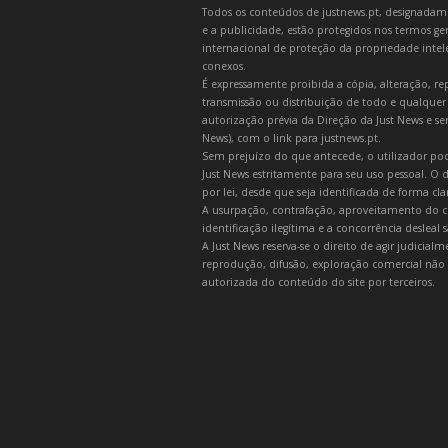
Todos os conteúdos de justnews.pt, designadament
e a publicidade, estão protegidos nos termos gera
internacional de proteção da propriedade intelec
conexos.
É expressamente proibida a cópia, alteração, re
transmissão ou distribuição de todo e qualquer
autorização prévia da Direção da Just News e se
News), com o link para justnews.pt.
Sem prejuízo do que antecede, o utilizador pod
Just News estritamente para seu uso pessoal. O
por lei, desde que seja identificada de forma cl
A usurpação, contrafação, aproveitamento do c
identificação ilegítima e a concorrência desleal
A Just News reserva-se o direito de agir judicia
reprodução, difusão, exploração comercial não 
autorizada do conteúdo do site por terceiros.