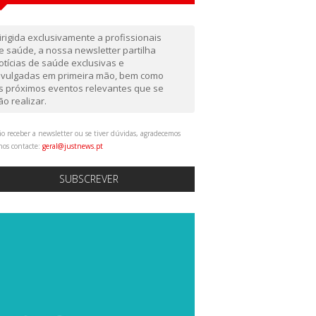
irigida exclusivamente a profissionais
e saúde, a nossa newsletter partilha
otícias de saúde exclusivas e
ivulgadas em primeira mão, bem como
s próximos eventos relevantes que se
ão realizar.
o receber a newsletter ou se tiver dúvidas, agradecemos
nos contacte:
geral@justnews.pt
SUBSCREVER