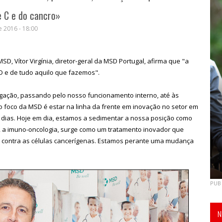
e C e do cancro»
e 2016 - 18:00
, Vítor Virgínia, diretor-geral da MSD Portugal, afirma que "a
D e de tudo aquilo que fazemos".
igação, passando pelo nosso funcionamento interno, até às
o foco da MSD é estar na linha da frente em inovação no setor em
dias. Hoje em dia, estamos a sedimentar a nossa posição como
, a imuno-oncologia, surge como um tratamento inovador que
nte contra as células cancerígenas. Estamos perante uma mudança
PUB
N