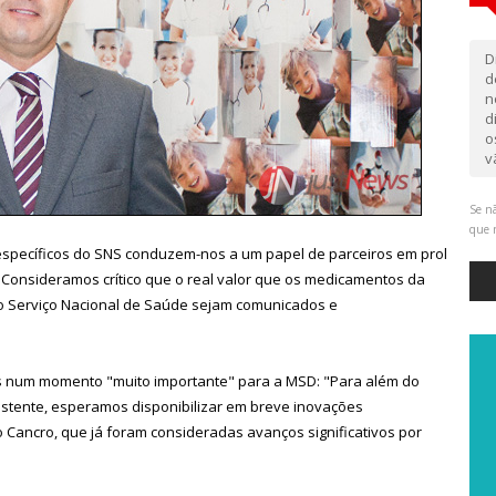
D
d
n
d
o
v
Se nã
que 
s específicos do SNS conduzem-nos a um papel de parceiros em prol
 "Consideramos crítico que o real valor que os medicamentos da
 Serviço Nacional de Saúde sejam comunicados e
s num momento "muito importante" para a MSD: "Para além do
istente, esperamos disponibilizar em breve inovações
 Cancro, que já foram consideradas avanços significativos por