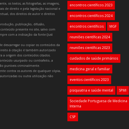
e, os textos, as fotografias, as imagens,
encontros científicos 2023
is de direito e pela legislação nacional e
tual, dos direitos de autor e direitos
encontros científicos 2024
produção, publicação, difusão,
encontros científicos
MGF
 conteúdo presente no site, salvo com
mpre com a indicação da fonte (Just
reuniões científicas 2024
e descarregar ou copiar os conteúdos da
reuniões científicas 2023
 direito à citação é também autorizado
ara a origem dos conteúdos citados.
cuidados de saúde primários
onteúdo usurpado ou contrafeito, a
 são puníveis criminalmente.
medicina geral e familiar
lmente contra os autores de qualquer cópia,
autorizadas ou outra utilização não
eventos científicos 2023
psiquiatria e saúde mental
SPMI
Sociedade Portuguesa de Medicina
Interna
CSP