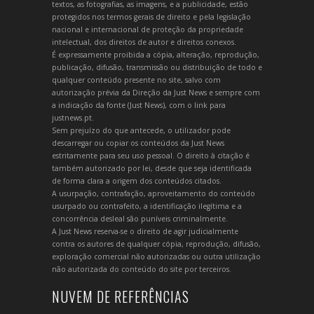
textos, as fotografias, as imagens, e a publicidade, estão
protegidos nos termos gerais de direito e pela legislação
nacional e internacional de proteção da propriedade
intelectual, dos direitos de autor e direitos conexos.
É expressamente proibida a cópia, alteração, reprodução,
publicação, difusão, transmissão ou distribuição de todo e
qualquer conteúdo presente no site, salvo com
autorização prévia da Direção da Just News e sempre com
a indicação da fonte (Just News), com o link para
justnews.pt.
Sem prejuízo do que antecede, o utilizador pode
descarregar ou copiar os conteúdos da Just News
estritamente para seu uso pessoal. O direito à citação é
também autorizado por lei, desde que seja identificada
de forma clara a origem dos conteúdos citados.
A usurpação, contrafação, aproveitamento do conteúdo
usurpado ou contrafeito, a identificação ilegítima e a
concorrência desleal são puníveis criminalmente.
A Just News reserva-se o direito de agir judicialmente
contra os autores de qualquer cópia, reprodução, difusão,
exploração comercial não autorizadas ou outra utilização
não autorizada do conteúdo do site por terceiros.
NUVEM DE REFERÊNCIAS