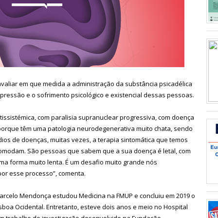
avaliar em que medida a administração da substância psicadélica
pressão e o sofrimento psicológico e existencial dessas pessoas.
issistémica, com paralisia supranuclear progressiva, com doença
porque têm uma patologia neurodegenerativa muito chata, sendo
dios de doenças, muitas vezes, a terapia sintomática que temos
ncomodam. São pessoas que sabem que a sua doença é letal, com
ma forma muito lenta. É um desafio muito grande nós
or esse processo”, comenta.
 Marcelo Mendonça estudou Medicina na FMUP e concluiu em 2019 o
sboa Ocidental. Entretanto, esteve dois anos e meio no Hospital
um trabalho de investigação desenvolvido na Fundação