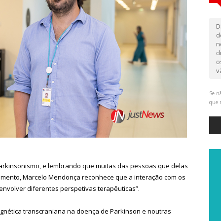
D
d
n
d
o
v
Se nã
que 
rkinsonismo, e lembrando que muitas das pessoas que delas
tamento, Marcelo Mendonça reconhece que a interação com os
envolver diferentes perspetivas terapêuticas”.
nética transcraniana na doença de Parkinson e noutras