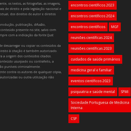
e, os textos, as fotografias, as imagens,
encontros científicos 2023
is de direito e pela legislação nacional e
tual, dos direitos de autor e direitos
encontros científicos 2024
produção, publicação, difusão,
encontros científicos
MGF
 conteúdo presente no site, salvo com
mpre com a indicação da fonte (Just
reuniões científicas 2024
e descarregar ou copiar os conteúdos da
reuniões científicas 2023
 direito à citação é também autorizado
ara a origem dos conteúdos citados.
cuidados de saúde primários
onteúdo usurpado ou contrafeito, a
 são puníveis criminalmente.
medicina geral e familiar
lmente contra os autores de qualquer cópia,
autorizadas ou outra utilização não
eventos científicos 2023
psiquiatria e saúde mental
SPMI
Sociedade Portuguesa de Medicina
Interna
CSP