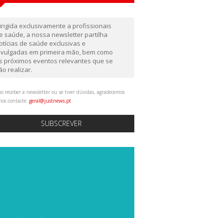
irigida exclusivamente a profissionais
e saúde, a nossa newsletter partilha
otícias de saúde exclusivas e
ivulgadas em primeira mão, bem como
s próximos eventos relevantes que se
ão realizar.
o receber a newsletter ou se tiver dúvidas, agradecemos
nos contacte:
geral@justnews.pt
SUBSCREVER