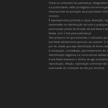
Todos os conteúdos de justnews.pt, designadament
e a publicidade, estão protegidos nos termos gera
internacional de proteção da propriedade intelec
conexos.
É expressamente proibida a cópia, alteração, re
transmissão ou distribuição de todo e qualquer
autorização prévia da Direção da Just News e se
News), com o link para justnews.pt.
Sem prejuízo do que antecede, o utilizador pod
Just News estritamente para seu uso pessoal. O
por lei, desde que seja identificada de forma cl
A usurpação, contrafação, aproveitamento do c
identificação ilegítima e a concorrência desleal
A Just News reserva-se o direito de agir judicia
reprodução, difusão, exploração comercial não 
autorizada do conteúdo do site por terceiros.