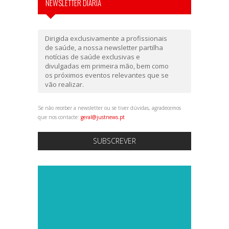
NEWSLETTER DIÁRIA
Dirigida exclusivamente a profissionais
de saúde, a nossa newsletter partilha
notícias de saúde exclusivas e
divulgadas em primeira mão, bem como
os próximos eventos relevantes que se
vão realizar.
Se não receber a newsletter ou se tiver dúvidas, agradecemos
que nos contacte:
geral@justnews.pt
SUBSCREVER