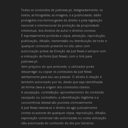
Todos os conteúdos de justnews.pt, designadamente, os
textos, as fotografias, as imagens, e a publicidade, estão
protegidos nos termos gerais de direito e pela legislação
nacional e internacional de proteção da propriedade
intelectual, dos direitos de autor e direitos conexos.
É expressamente proibida a cópia, alteração, reprodução,
publicação, difusão, transmissão ou distribuição de todo e
qualquer conteúdo presente no site, salvo com
autorização prévia da Direção da Just News e sempre com
a indicação da fonte (Just News), com o link para
justnews.pt.
Sem prejuízo do que antecede, o utilizador pode
descarregar ou copiar os conteúdos da Just News
estritamente para seu uso pessoal. O direito à citação é
também autorizado por lei, desde que seja identificada
de forma clara a origem dos conteúdos citados.
A usurpação, contrafação, aproveitamento do conteúdo
usurpado ou contrafeito, a identificação ilegítima e a
concorrência desleal são puníveis criminalmente.
A Just News reserva-se o direito de agir judicialmente
contra os autores de qualquer cópia, reprodução, difusão,
exploração comercial não autorizadas ou outra utilização
não autorizada do conteúdo do site por terceiros.