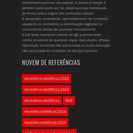
estritamente para seu uso pessoal. O direito à citação é
também autorizado por lei, desde que seja identificada
de forma clara a origem dos conteúdos citados.
A usurpação, contrafação, aproveitamento do conteúdo
usurpado ou contrafeito, a identificação ilegítima e a
concorrência desleal são puníveis criminalmente.
A Just News reserva-se o direito de agir judicialmente
contra os autores de qualquer cópia, reprodução, difusão,
exploração comercial não autorizadas ou outra utilização
não autorizada do conteúdo do site por terceiros.
NUVEM DE REFERÊNCIAS
encontros científicos 2023
encontros científicos 2024
encontros científicos
MGF
reuniões científicas 2024
reuniões científicas 2023