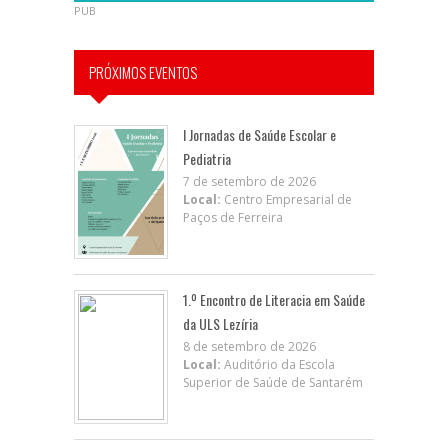
PUB
PRÓXIMOS EVENTOS
I Jornadas de Saúde Escolar e
Pediatria
7 de setembro de 2026
Local:
Centro Empresarial de
Paços de Ferreira
1.º Encontro de Literacia em Saúde
da ULS Lezíria
8 de setembro de 2026
Local:
Auditório da Escola
Superior de Saúde de Santarém