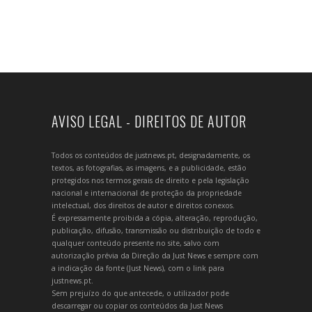
AVISO LEGAL - DIREITOS DE AUTOR
Todos os conteúdos de justnews.pt, designadamente, os
textos, as fotografias, as imagens, e a publicidade, estão
protegidos nos termos gerais de direito e pela legislação
nacional e internacional de proteção da propriedade
intelectual, dos direitos de autor e direitos conexos.
É expressamente proibida a cópia, alteração, reprodução,
publicação, difusão, transmissão ou distribuição de todo e
qualquer conteúdo presente no site, salvo com
autorização prévia da Direção da Just News e sempre com
a indicação da fonte (Just News), com o link para
justnews.pt.
Sem prejuízo do que antecede, o utilizador pode
descarregar ou copiar os conteúdos da Just News