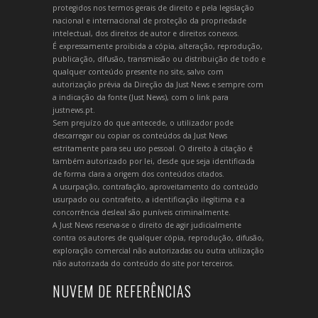
protegidos nos termos gerais de direito e pela legislação
nacional e internacional de proteção da propriedade
intelectual, dos direitos de autor e direitos conexos.
É expressamente proibida a cópia, alteração, reprodução,
publicação, difusão, transmissão ou distribuição de todo e
qualquer conteúdo presente no site, salvo com
autorização prévia da Direção da Just News e sempre com
a indicação da fonte (Just News), com o link para
justnews.pt.
Sem prejuízo do que antecede, o utilizador pode
descarregar ou copiar os conteúdos da Just News
estritamente para seu uso pessoal. O direito à citação é
também autorizado por lei, desde que seja identificada
de forma clara a origem dos conteúdos citados.
A usurpação, contrafação, aproveitamento do conteúdo
usurpado ou contrafeito, a identificação ilegítima e a
concorrência desleal são puníveis criminalmente.
A Just News reserva-se o direito de agir judicialmente
contra os autores de qualquer cópia, reprodução, difusão,
exploração comercial não autorizadas ou outra utilização
não autorizada do conteúdo do site por terceiros.
NUVEM DE REFERÊNCIAS