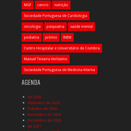
MGF
cancro
nutrição
Sociedade Portuguesa de Cardiologia
oncologia
psiquiatria
saúde mental
pediatria
prémio
INEM
Centro Hospitalar e Universitário de Coimbra
Manuel Teixeira Veríssimo
Sociedade Portuguesa de Medicina Interna
AGENDA
de 2026
Setembro de 2026
Outubro de 2026
Novembro de 2026
Dezembro de 2026
de 2027