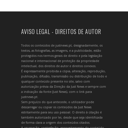
AVISO LEGAL - DIREITOS DE AUTOR
Todos os conteúdos de justnews.pt, designadamente, os
textos, as fotografias, as imagens, e a publicidade, estão
protegidos nos termos gerais de direito e pela legislação
nacional e internacional de proteção da propriedade
intelectual, dos direitos de autor e direitos conexos.
É expressamente proibida a cópia, alteração, reprodução,
publicação, difusão, transmissão ou distribuição de todo e
qualquer conteúdo presente no site, salvo com
autorização prévia da Direção da Just News e sempre com
a indicação da fonte (Just News), com o link para
justnews.pt.
Sem prejuízo do que antecede, o utilizador pode
descarregar ou copiar os conteúdos da Just News
estritamente para seu uso pessoal. O direito à citação é
também autorizado por lei, desde que seja identificada
de forma clara a origem dos conteúdos citados.
A usurpação, contrafação, aproveitamento do conteúdo