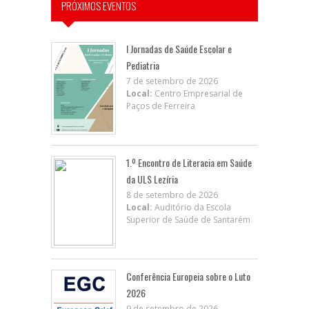
PRÓXIMOS EVENTOS
I Jornadas de Saúde Escolar e
Pediatria
7 de setembro de 2026
Local:
Centro Empresarial de
Paços de Ferreira
1.º Encontro de Literacia em Saúde
da ULS Lezíria
8 de setembro de 2026
Local:
Auditório da Escola
Superior de Saúde de Santarém
Conferência Europeia sobre o Luto
2026
9 de setembro de 2026