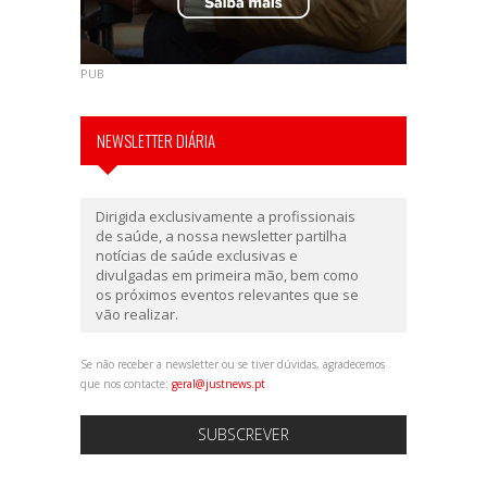
PUB
NEWSLETTER DIÁRIA
Dirigida exclusivamente a profissionais
de saúde, a nossa newsletter partilha
notícias de saúde exclusivas e
divulgadas em primeira mão, bem como
os próximos eventos relevantes que se
vão realizar.
Se não receber a newsletter ou se tiver dúvidas, agradecemos
que nos contacte:
geral@justnews.pt
SUBSCREVER