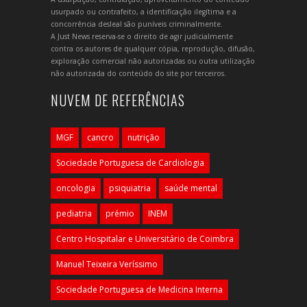
usurpado ou contrafeito, a identificação ilegítima e a
concorrência desleal são puníveis criminalmente.
A Just News reserva-se o direito de agir judicialmente
contra os autores de qualquer cópia, reprodução, difusão,
exploração comercial não autorizadas ou outra utilização
não autorizada do conteúdo do site por terceiros.
NUVEM DE REFERÊNCIAS
MGF
cancro
nutrição
Sociedade Portuguesa de Cardiologia
oncologia
psiquiatria
saúde mental
pediatria
prémio
INEM
Centro Hospitalar e Universitário de Coimbra
Manuel Teixeira Veríssimo
Sociedade Portuguesa de Medicina Interna