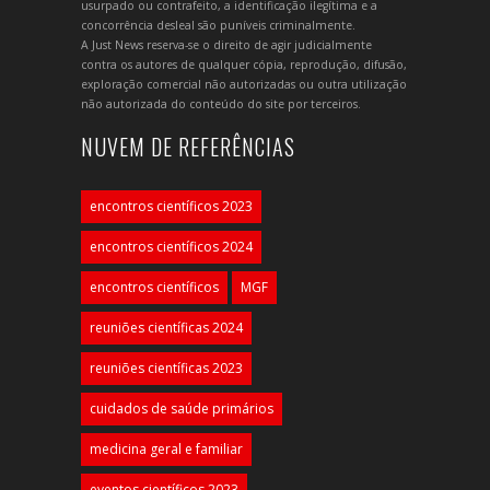
usurpado ou contrafeito, a identificação ilegítima e a
concorrência desleal são puníveis criminalmente.
A Just News reserva-se o direito de agir judicialmente
contra os autores de qualquer cópia, reprodução, difusão,
exploração comercial não autorizadas ou outra utilização
não autorizada do conteúdo do site por terceiros.
NUVEM DE REFERÊNCIAS
encontros científicos 2023
encontros científicos 2024
encontros científicos
MGF
reuniões científicas 2024
reuniões científicas 2023
cuidados de saúde primários
medicina geral e familiar
eventos científicos 2023