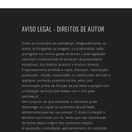
AVISO LEGAL - DIREITOS DE AUTOR
Todos os conteúdos de justnews.pt, designadamente, os
textos, as fotografias, as imagens, e a publicidade, estão
protegidos nos termos gerais de direito e pela legislação
nacional e internacional de proteção da propriedade
intelectual, dos direitos de autor e direitos conexos.
É expressamente proibida a cópia, alteração, reprodução,
publicação, difusão, transmissão ou distribuição de todo e
qualquer conteúdo presente no site, salvo com
autorização prévia da Direção da Just News e sempre com
a indicação da fonte (Just News), com o link para
justnews.pt.
Sem prejuízo do que antecede, o utilizador pode
descarregar ou copiar os conteúdos da Just News
estritamente para seu uso pessoal. O direito à citação é
também autorizado por lei, desde que seja identificada
de forma clara a origem dos conteúdos citados.
A usurpação, contrafação, aproveitamento do conteúdo