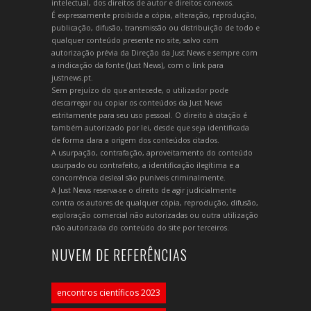
intelectual, dos direitos de autor e direitos conexos.
É expressamente proibida a cópia, alteração, reprodução,
publicação, difusão, transmissão ou distribuição de todo e
qualquer conteúdo presente no site, salvo com
autorização prévia da Direção da Just News e sempre com
a indicação da fonte (Just News), com o link para
justnews.pt.
Sem prejuízo do que antecede, o utilizador pode
descarregar ou copiar os conteúdos da Just News
estritamente para seu uso pessoal. O direito à citação é
também autorizado por lei, desde que seja identificada
de forma clara a origem dos conteúdos citados.
A usurpação, contrafação, aproveitamento do conteúdo
usurpado ou contrafeito, a identificação ilegítima e a
concorrência desleal são puníveis criminalmente.
A Just News reserva-se o direito de agir judicialmente
contra os autores de qualquer cópia, reprodução, difusão,
exploração comercial não autorizadas ou outra utilização
não autorizada do conteúdo do site por terceiros.
NUVEM DE REFERÊNCIAS
encontros científicos 2023