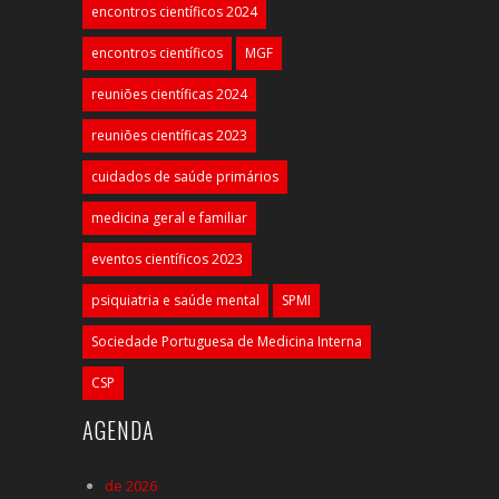
encontros científicos 2024
encontros científicos
MGF
reuniões científicas 2024
reuniões científicas 2023
cuidados de saúde primários
medicina geral e familiar
eventos científicos 2023
psiquiatria e saúde mental
SPMI
Sociedade Portuguesa de Medicina Interna
CSP
AGENDA
de 2026