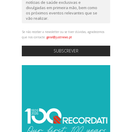
notícias de saúde exclusivas e
divulgadas em primeira mão, bem como
os próximos eventos relevantes que se
vão realizar.
Se não receber a newsletter ou se tiver dúvidas, agradecemos
que nos contacte:
geral@justnews.pt
SUBSCREVER