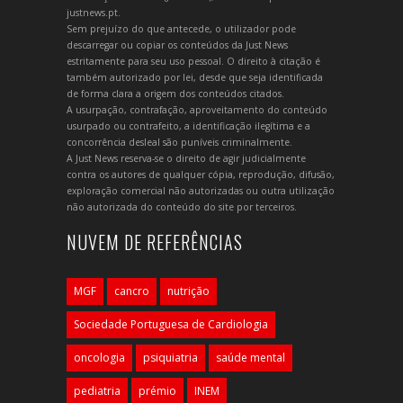
justnews.pt.
Sem prejuízo do que antecede, o utilizador pode
descarregar ou copiar os conteúdos da Just News
estritamente para seu uso pessoal. O direito à citação é
também autorizado por lei, desde que seja identificada
de forma clara a origem dos conteúdos citados.
A usurpação, contrafação, aproveitamento do conteúdo
usurpado ou contrafeito, a identificação ilegítima e a
concorrência desleal são puníveis criminalmente.
A Just News reserva-se o direito de agir judicialmente
contra os autores de qualquer cópia, reprodução, difusão,
exploração comercial não autorizadas ou outra utilização
não autorizada do conteúdo do site por terceiros.
NUVEM DE REFERÊNCIAS
MGF
cancro
nutrição
Sociedade Portuguesa de Cardiologia
oncologia
psiquiatria
saúde mental
pediatria
prémio
INEM