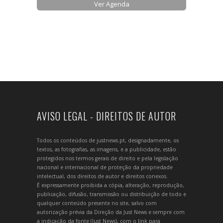
Ver Agenda
AVISO LEGAL - DIREITOS DE AUTOR
Todos os conteúdos de justnews.pt, designadamente, os
textos, as fotografias, as imagens, e a publicidade, estão
protegidos nos termos gerais de direito e pela legislação
nacional e internacional de proteção da propriedade
intelectual, dos direitos de autor e direitos conexos.
É expressamente proibida a cópia, alteração, reprodução,
publicação, difusão, transmissão ou distribuição de todo e
qualquer conteúdo presente no site, salvo com
autorização prévia da Direção da Just News e sempre com
a indicação da fonte (Just News), com o link para