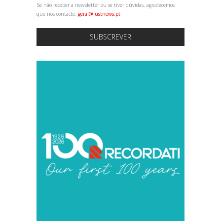
Se não receber a newsletter ou se tiver dúvidas, agradecemos
que nos contacte:
geral@justnews.pt
SUBSCREVER