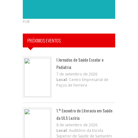
PUB
PRÓXIMOS EVENTOS
I Jornadas de Saúde Escolar e
Pediatria
7 de setembro de 2026
Local:
Centro Empresarial de
Paços de Ferreira
1.º Encontro de Literacia em Saúde
da ULS Lezíria
8 de setembro de 2026
Local:
Auditório da Escola
Superior de Saúde de Santarém