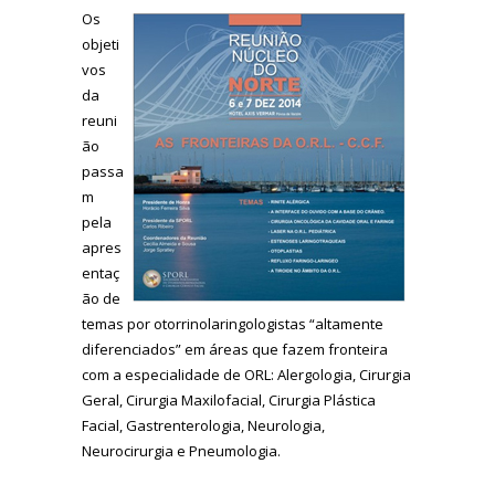
Os
objeti
vos
da
reuni
ão
passa
m
pela
apres
entaç
ão de
temas por otorrinolaringologistas “altamente
diferenciados” em áreas que fazem fronteira
com a especialidade de ORL: Alergologia, Cirurgia
Geral, Cirurgia Maxilofacial, Cirurgia Plástica
Facial, Gastrenterologia, Neurologia,
Neurocirurgia e Pneumologia.