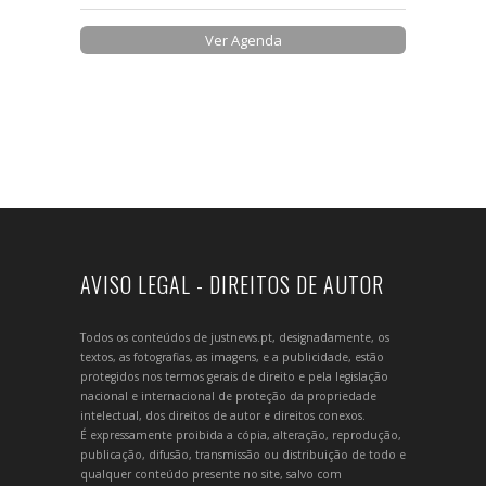
Ver Agenda
AVISO LEGAL - DIREITOS DE AUTOR
Todos os conteúdos de justnews.pt, designadamente, os
textos, as fotografias, as imagens, e a publicidade, estão
protegidos nos termos gerais de direito e pela legislação
nacional e internacional de proteção da propriedade
intelectual, dos direitos de autor e direitos conexos.
É expressamente proibida a cópia, alteração, reprodução,
publicação, difusão, transmissão ou distribuição de todo e
qualquer conteúdo presente no site, salvo com