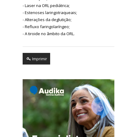
- Laser na ORL pediátrica;
- Estenoses laringotraqueais;
- Alterações da deglutição;
- Refluxo faringolaríngeo;
- A tiroide no âmbito da ORL.
Imprimir