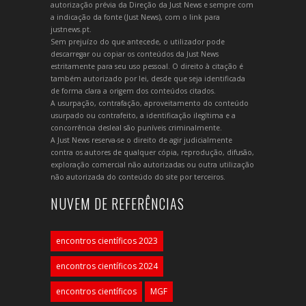
autorização prévia da Direção da Just News e sempre com
a indicação da fonte (Just News), com o link para
justnews.pt.
Sem prejuízo do que antecede, o utilizador pode
descarregar ou copiar os conteúdos da Just News
estritamente para seu uso pessoal. O direito à citação é
também autorizado por lei, desde que seja identificada
de forma clara a origem dos conteúdos citados.
A usurpação, contrafação, aproveitamento do conteúdo
usurpado ou contrafeito, a identificação ilegítima e a
concorrência desleal são puníveis criminalmente.
A Just News reserva-se o direito de agir judicialmente
contra os autores de qualquer cópia, reprodução, difusão,
exploração comercial não autorizadas ou outra utilização
não autorizada do conteúdo do site por terceiros.
NUVEM DE REFERÊNCIAS
encontros científicos 2023
encontros científicos 2024
encontros científicos
MGF