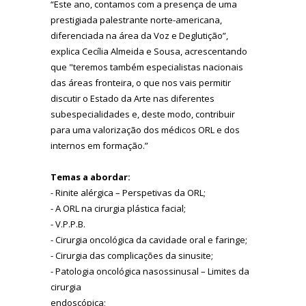
“Este ano, contamos com a presença de uma
prestigiada palestrante norte-americana,
diferenciada na área da Voz e Deglutição”,
explica Cecília Almeida e Sousa, acrescentando
que "teremos também especialistas nacionais
das áreas fronteira, o que nos vais permitir
discutir o Estado da Arte nas diferentes
subespecialidades e, deste modo, contribuir
para uma valorização dos médicos ORL e dos
internos em formação.”
Temas a abordar:
- Rinite alérgica – Perspetivas da ORL;
- A ORL na cirurgia plástica facial;
- V.P.P.B.
- Cirurgia oncológica da cavidade oral e faringe;
- Cirurgia das complicações da sinusite;
- Patologia oncológica nasossinusal – Limites da
cirurgia
endoscópica;