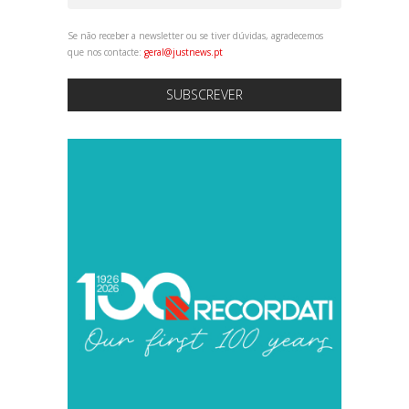
Se não receber a newsletter ou se tiver dúvidas, agradecemos
que nos contacte:
geral@justnews.pt
SUBSCREVER