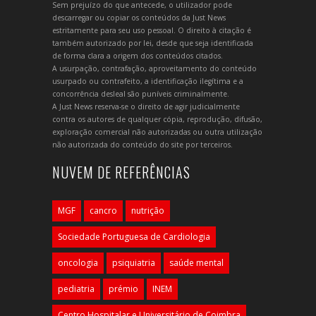
Sem prejuízo do que antecede, o utilizador pode
descarregar ou copiar os conteúdos da Just News
estritamente para seu uso pessoal. O direito à citação é
também autorizado por lei, desde que seja identificada
de forma clara a origem dos conteúdos citados.
A usurpação, contrafação, aproveitamento do conteúdo
usurpado ou contrafeito, a identificação ilegítima e a
concorrência desleal são puníveis criminalmente.
A Just News reserva-se o direito de agir judicialmente
contra os autores de qualquer cópia, reprodução, difusão,
exploração comercial não autorizadas ou outra utilização
não autorizada do conteúdo do site por terceiros.
NUVEM DE REFERÊNCIAS
MGF
cancro
nutrição
Sociedade Portuguesa de Cardiologia
oncologia
psiquiatria
saúde mental
pediatria
prémio
INEM
Centro Hospitalar e Universitário de Coimbra