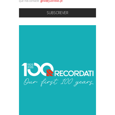
que nos contacte:
geral@justnews.pt
SUBSCREVER