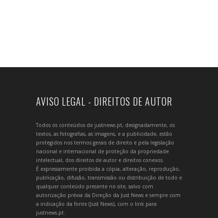
AVISO LEGAL - DIREITOS DE AUTOR
Todos os conteúdos de justnews.pt, designadamente, os
textos, as fotografias, as imagens, e a publicidade, estão
protegidos nos termos gerais de direito e pela legislação
nacional e internacional de proteção da propriedade
intelectual, dos direitos de autor e direitos conexos.
É expressamente proibida a cópia, alteração, reprodução,
publicação, difusão, transmissão ou distribuição de todo e
qualquer conteúdo presente no site, salvo com
autorização prévia da Direção da Just News e sempre com
a indicação da fonte (Just News), com o link para
justnews.pt.