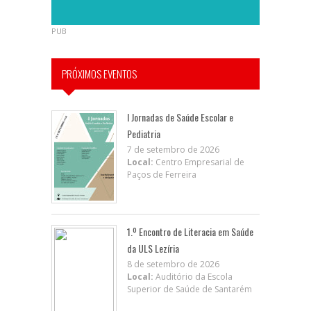
PUB
PRÓXIMOS EVENTOS
I Jornadas de Saúde Escolar e
Pediatria
7 de setembro de 2026
Local:
Centro Empresarial de
Paços de Ferreira
1.º Encontro de Literacia em Saúde
da ULS Lezíria
8 de setembro de 2026
Local:
Auditório da Escola
Superior de Saúde de Santarém