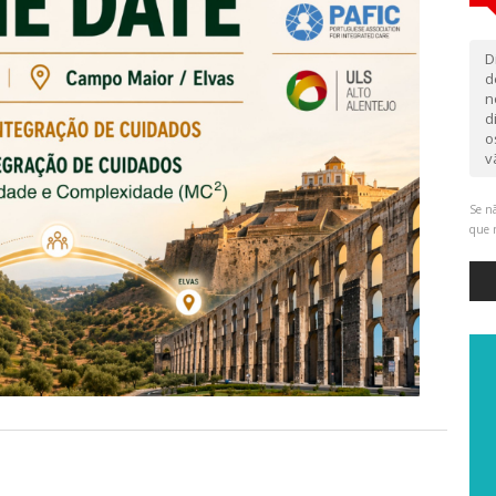
D
d
n
d
o
v
Se nã
que 