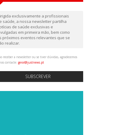
irigida exclusivamente a profissionais
e saúde, a nossa newsletter partilha
otícias de saúde exclusivas e
ivulgadas em primeira mão, bem como
s próximos eventos relevantes que se
ão realizar.
o receber a newsletter ou se tiver dúvidas, agradecemos
nos contacte:
geral@justnews.pt
SUBSCREVER