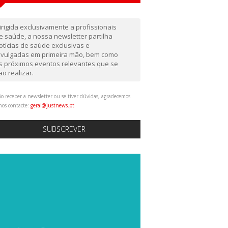
irigida exclusivamente a profissionais
e saúde, a nossa newsletter partilha
otícias de saúde exclusivas e
ivulgadas em primeira mão, bem como
s próximos eventos relevantes que se
ão realizar.
o receber a newsletter ou se tiver dúvidas, agradecemos
nos contacte:
geral@justnews.pt
SUBSCREVER