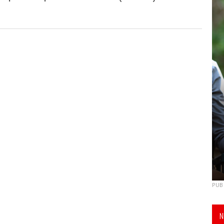
PUB
N