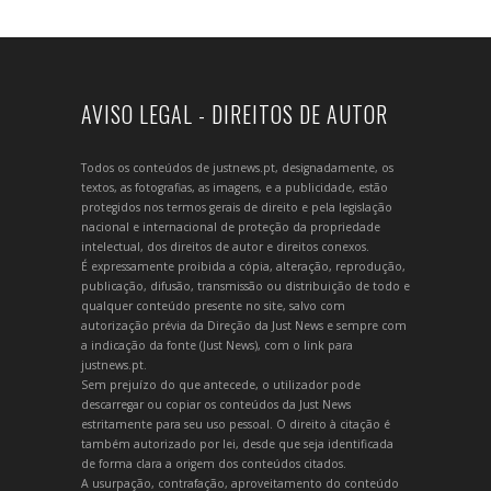
AVISO LEGAL - DIREITOS DE AUTOR
Todos os conteúdos de justnews.pt, designadamente, os
textos, as fotografias, as imagens, e a publicidade, estão
protegidos nos termos gerais de direito e pela legislação
nacional e internacional de proteção da propriedade
intelectual, dos direitos de autor e direitos conexos.
É expressamente proibida a cópia, alteração, reprodução,
publicação, difusão, transmissão ou distribuição de todo e
qualquer conteúdo presente no site, salvo com
autorização prévia da Direção da Just News e sempre com
a indicação da fonte (Just News), com o link para
justnews.pt.
Sem prejuízo do que antecede, o utilizador pode
descarregar ou copiar os conteúdos da Just News
estritamente para seu uso pessoal. O direito à citação é
também autorizado por lei, desde que seja identificada
de forma clara a origem dos conteúdos citados.
A usurpação, contrafação, aproveitamento do conteúdo