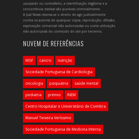
usurpado ou contrafeito, a identificação ilegítima e a
concorrência desleal são puníveis criminalmente.
A Just News reserva-se o direito de agir judicialmente
contra os autores de qualquer cópia, reprodução, difusão,
exploração comercial não autorizadas ou outra utilização
não autorizada do conteúdo do site por terceiros.
NUVEM DE REFERÊNCIAS
MGF
cancro
nutrição
Sociedade Portuguesa de Cardiologia
oncologia
psiquiatria
saúde mental
pediatria
prémio
INEM
Centro Hospitalar e Universitário de Coimbra
Manuel Teixeira Veríssimo
Sociedade Portuguesa de Medicina Interna