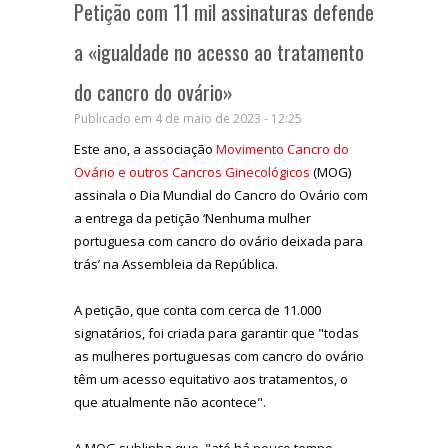
Petição com 11 mil assinaturas defende
a «igualdade no acesso ao tratamento
do cancro do ovário»
Publicado em 4 de maio de 2023 - 12:25
Este ano, a associação
Movimento Cancro do
Ovário e outros Cancros Ginecológicos
(MOG)
assinala o Dia Mundial do Cancro do Ovário com
a entrega da petição ‘Nenhuma mulher
portuguesa com cancro do ovário deixada para
trás’ na Assembleia da República.
A petição, que conta com cerca de 11.000
signatários, foi criada para garantir que "todas
as mulheres portuguesas com cancro do ovário
têm um acesso equitativo aos tratamentos, o
que atualmente não acontece".
A MOG sublinha que, "até há pouco tempo,