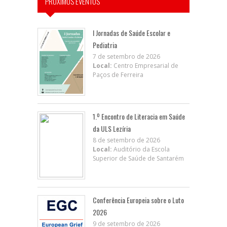
PRÓXIMOS EVENTOS
I Jornadas de Saúde Escolar e
Pediatria
7 de setembro de 2026
Local:
Centro Empresarial de
Paços de Ferreira
1.º Encontro de Literacia em Saúde
da ULS Lezíria
8 de setembro de 2026
Local:
Auditório da Escola
Superior de Saúde de Santarém
Conferência Europeia sobre o Luto
2026
9 de setembro de 2026