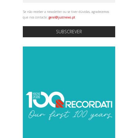
Se não receber a newsletter ou se tiver dúvidas, agradecemos
que nos contacte:
geral@justnews.pt
SUBSCREVER