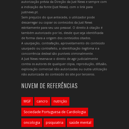
autorização prévia da Direção da Just News e sempre com
a indicação da fonte (Just News), com o link para
justnews.pt.
Sem prejuízo do que antecede, o utilizador pode
descarregar ou copiar os conteúdos da Just News
estritamente para seu uso pessoal. O direito à citação é
também autorizado por lei, desde que seja identificada
de forma clara a origem dos conteúdos citados.
A usurpação, contrafação, aproveitamento do conteúdo
usurpado ou contrafeito, a identificação ilegítima e a
concorrência desleal são puníveis criminalmente.
A Just News reserva-se o direito de agir judicialmente
contra os autores de qualquer cópia, reprodução, difusão,
exploração comercial não autorizadas ou outra utilização
não autorizada do conteúdo do site por terceiros.
NUVEM DE REFERÊNCIAS
MGF
cancro
nutrição
Sociedade Portuguesa de Cardiologia
oncologia
psiquiatria
saúde mental