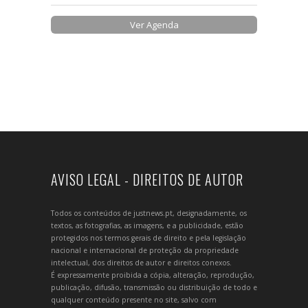
Ver Agenda
AVISO LEGAL - DIREITOS DE AUTOR
Todos os conteúdos de justnews.pt, designadamente, os
textos, as fotografias, as imagens, e a publicidade, estão
protegidos nos termos gerais de direito e pela legislação
nacional e internacional de proteção da propriedade
intelectual, dos direitos de autor e direitos conexos.
É expressamente proibida a cópia, alteração, reprodução,
publicação, difusão, transmissão ou distribuição de todo e
qualquer conteúdo presente no site, salvo com