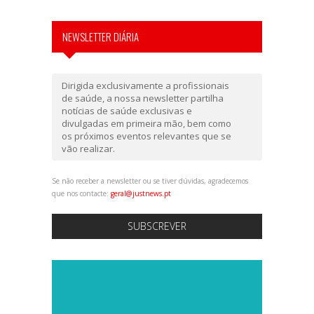
NEWSLETTER DIÁRIA
Dirigida exclusivamente a profissionais
de saúde, a nossa newsletter partilha
notícias de saúde exclusivas e
divulgadas em primeira mão, bem como
os próximos eventos relevantes que se
vão realizar.
Se não receber a newsletter ou se tiver dúvidas, agradecemos
que nos contacte:
geral@justnews.pt
SUBSCREVER