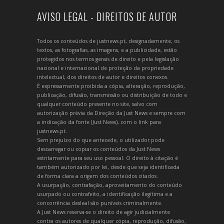
AVISO LEGAL - DIREITOS DE AUTOR
Todos os conteúdos de justnews.pt, designadamente, os
textos, as fotografias, as imagens, e a publicidade, estão
protegidos nos termos gerais de direito e pela legislação
nacional e internacional de proteção da propriedade
intelectual, dos direitos de autor e direitos conexos.
É expressamente proibida a cópia, alteração, reprodução,
publicação, difusão, transmissão ou distribuição de todo e
qualquer conteúdo presente no site, salvo com
autorização prévia da Direção da Just News e sempre com
a indicação da fonte (Just News), com o link para
justnews.pt.
Sem prejuízo do que antecede, o utilizador pode
descarregar ou copiar os conteúdos da Just News
estritamente para seu uso pessoal. O direito à citação é
também autorizado por lei, desde que seja identificada
de forma clara a origem dos conteúdos citados.
A usurpação, contrafação, aproveitamento do conteúdo
usurpado ou contrafeito, a identificação ilegítima e a
concorrência desleal são puníveis criminalmente.
A Just News reserva-se o direito de agir judicialmente
contra os autores de qualquer cópia, reprodução, difusão,