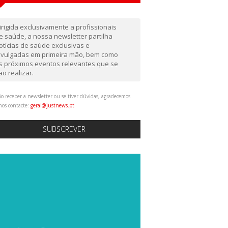
irigida exclusivamente a profissionais
e saúde, a nossa newsletter partilha
otícias de saúde exclusivas e
ivulgadas em primeira mão, bem como
s próximos eventos relevantes que se
ão realizar.
o receber a newsletter ou se tiver dúvidas, agradecemos
nos contacte:
geral@justnews.pt
SUBSCREVER