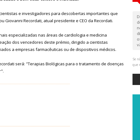
 cientistas e investigadores para descobertas importantes que
D
 Giovanni Recordati, atual presidente e CEO da Recordati.
d
n
d
nais especializadas nas áreas de cardiologia e medicina
o
ação dos vencedores deste prémio, dirigido a cientistas
v
filiados a empresas farmacêuticas ou de dispositivos médicos.
Se nã
ecordati será: "Terapias Biológicas para o tratamento de doenças
que 
".