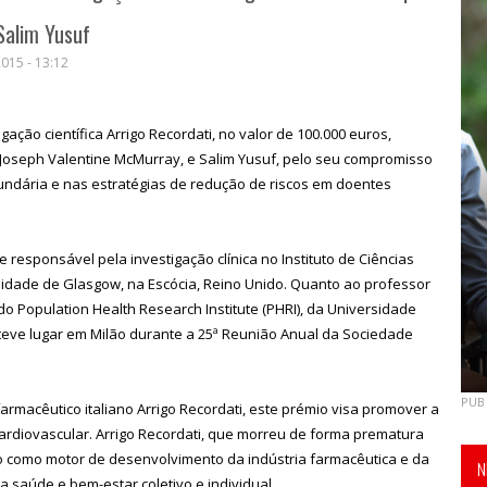
Salim Yusuf
015 - 13:12
gação científica Arrigo Recordati, no valor de 100.000 euros,
 Joseph Valentine McMurray, e Salim Yusuf, pelo seu compromisso
ndária e nas estratégias de redução de riscos em doentes
 responsável pela investigação clínica no Instituto de Ciências
idade de Glasgow, na Escócia, Reino Unido. Quanto ao professor
do Population Health Research Institute (PHRI), da Universidade
teve lugar em Milão durante a 25ª Reunião Anual da Sociedade
PUB
rmacêutico italiano Arrigo Recordati, este prémio visa promover a
cardiovascular. Arrigo Recordati, que morreu de forma prematura
o como motor de desenvolvimento da indústria farmacêutica e da
N
a saúde e bem-estar coletivo e individual.