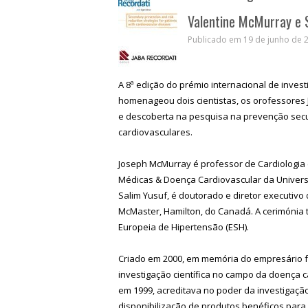
Valentine McMurray e 
Publicado em 19 de junho de 2
A 8ª edição do prémio internacional de investi
homenageou dois cientistas, os orofessores
e descoberta na pesquisa na prevenção secu
cardiovasculares.
Joseph McMurray é professor de Cardiologia e
Médicas & Doença Cardiovascular da Univers
Salim Yusuf, é doutorado e diretor executivo 
McMaster, Hamilton, do Canadá. A cerimónia 
Europeia de Hipertensão (ESH).
Criado em 2000, em memória do empresário fa
investigação científica no campo da doença 
em 1999, acreditava no poder da investigaçã
disponibilização de produtos benéficos para 