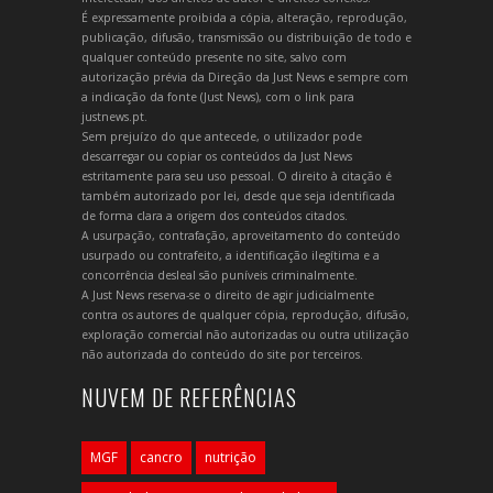
É expressamente proibida a cópia, alteração, reprodução,
publicação, difusão, transmissão ou distribuição de todo e
qualquer conteúdo presente no site, salvo com
autorização prévia da Direção da Just News e sempre com
a indicação da fonte (Just News), com o link para
justnews.pt.
Sem prejuízo do que antecede, o utilizador pode
descarregar ou copiar os conteúdos da Just News
estritamente para seu uso pessoal. O direito à citação é
também autorizado por lei, desde que seja identificada
de forma clara a origem dos conteúdos citados.
A usurpação, contrafação, aproveitamento do conteúdo
usurpado ou contrafeito, a identificação ilegítima e a
concorrência desleal são puníveis criminalmente.
A Just News reserva-se o direito de agir judicialmente
contra os autores de qualquer cópia, reprodução, difusão,
exploração comercial não autorizadas ou outra utilização
não autorizada do conteúdo do site por terceiros.
NUVEM DE REFERÊNCIAS
MGF
cancro
nutrição