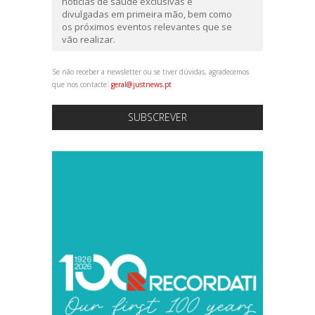
notícias de saúde exclusivas e
divulgadas em primeira mão, bem como
os próximos eventos relevantes que se
vão realizar.
Se não receber a newsletter ou se tiver dúvidas, agradecemos
que nos contacte:
geral@justnews.pt
SUBSCREVER