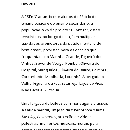
nacional.
A ESEnfC anuncia que alunos do 3º ciclo do
ensino básico e do ensino secundário, a
população-alvo do projeto “+ Contigo”, estão
envolvidos, ao longo do dia, "em múltiplas
atividades promotoras da saúde mental e do
bem-estar", previstas para as escolas que
frequentam, na Marinha Grande, Figueiró dos
Vinhos, Sever do Vouga, Pombal, Oliveira do
Hospital, Mangualde, Oliveira do Bairro, Coimbra,
Cantanhede, Mealhada, Lourinhã, Albergaria-a-
Velha, Figueira da Foz, Estarreja, Lajes do Pico,
Madalena e S. Roque.
Uma largada de balões com mensagens alusivas
à saúde mental, um jogo de futebol com o lema
fair play
,
flash mobs
, projeção de vídeos,
palestras, momentos musicais, murais para
escrever mensagens acerca do tema, além de