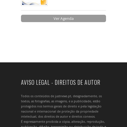
Ver Agenda
AVISO LEGAL - DIREITOS DE AUTOR
Todos os conteúdos de justnews.pt, designadamente, os
textos, as fotografias, as imagens, e a publicidade, estão
protegidos nos termos gerais de direito e pela legislação
nacional e internacional de proteção da propriedade
intelectual, dos direitos de autor e direitos conexos.
É expressamente proibida a cópia, alteração, reprodução,
publicação, difusão, transmissão ou distribuição de todo e