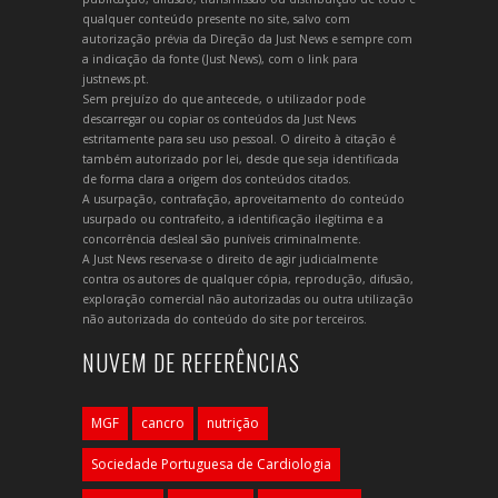
qualquer conteúdo presente no site, salvo com
autorização prévia da Direção da Just News e sempre com
a indicação da fonte (Just News), com o link para
justnews.pt.
Sem prejuízo do que antecede, o utilizador pode
descarregar ou copiar os conteúdos da Just News
estritamente para seu uso pessoal. O direito à citação é
também autorizado por lei, desde que seja identificada
de forma clara a origem dos conteúdos citados.
A usurpação, contrafação, aproveitamento do conteúdo
usurpado ou contrafeito, a identificação ilegítima e a
concorrência desleal são puníveis criminalmente.
A Just News reserva-se o direito de agir judicialmente
contra os autores de qualquer cópia, reprodução, difusão,
exploração comercial não autorizadas ou outra utilização
não autorizada do conteúdo do site por terceiros.
NUVEM DE REFERÊNCIAS
MGF
cancro
nutrição
Sociedade Portuguesa de Cardiologia