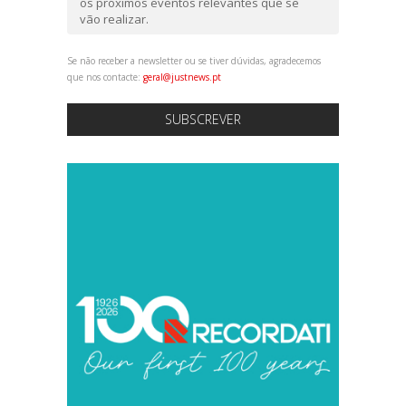
os próximos eventos relevantes que se
vão realizar.
Se não receber a newsletter ou se tiver dúvidas, agradecemos
que nos contacte:
geral@justnews.pt
SUBSCREVER