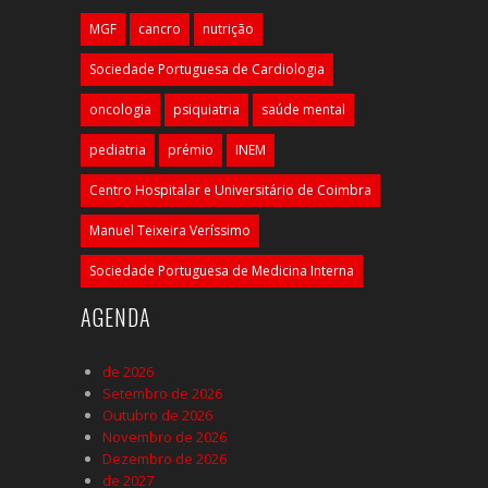
MGF
cancro
nutrição
Sociedade Portuguesa de Cardiologia
oncologia
psiquiatria
saúde mental
pediatria
prémio
INEM
Centro Hospitalar e Universitário de Coimbra
Manuel Teixeira Veríssimo
Sociedade Portuguesa de Medicina Interna
AGENDA
de 2026
Setembro de 2026
Outubro de 2026
Novembro de 2026
Dezembro de 2026
de 2027