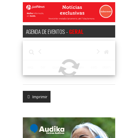
AGENDA DE EVENTOS -
GERAL
seg.
ter.
qua.
qui.
sex.
sáb.
dom.
Imprimir