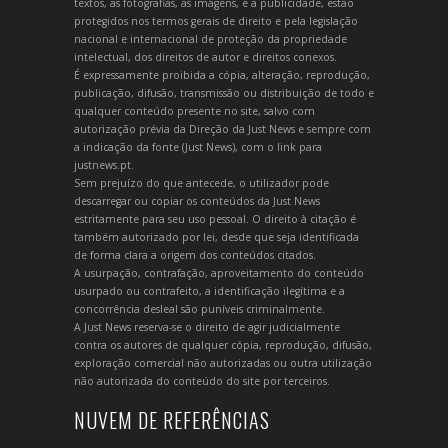
textos, as fotografias, as imagens, e a publicidade, estão
protegidos nos termos gerais de direito e pela legislação
nacional e internacional de proteção da propriedade
intelectual, dos direitos de autor e direitos conexos.
É expressamente proibida a cópia, alteração, reprodução,
publicação, difusão, transmissão ou distribuição de todo e
qualquer conteúdo presente no site, salvo com
autorização prévia da Direção da Just News e sempre com
a indicação da fonte (Just News), com o link para
justnews.pt.
Sem prejuízo do que antecede, o utilizador pode
descarregar ou copiar os conteúdos da Just News
estritamente para seu uso pessoal. O direito à citação é
também autorizado por lei, desde que seja identificada
de forma clara a origem dos conteúdos citados.
A usurpação, contrafação, aproveitamento do conteúdo
usurpado ou contrafeito, a identificação ilegítima e a
concorrência desleal são puníveis criminalmente.
A Just News reserva-se o direito de agir judicialmente
contra os autores de qualquer cópia, reprodução, difusão,
exploração comercial não autorizadas ou outra utilização
não autorizada do conteúdo do site por terceiros.
NUVEM DE REFERÊNCIAS