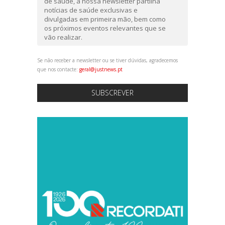
de saúde, a nossa newsletter partilha
notícias de saúde exclusivas e
divulgadas em primeira mão, bem como
os próximos eventos relevantes que se
vão realizar.
Se não receber a newsletter ou se tiver dúvidas, agradecemos
que nos contacte:
geral@justnews.pt
SUBSCREVER