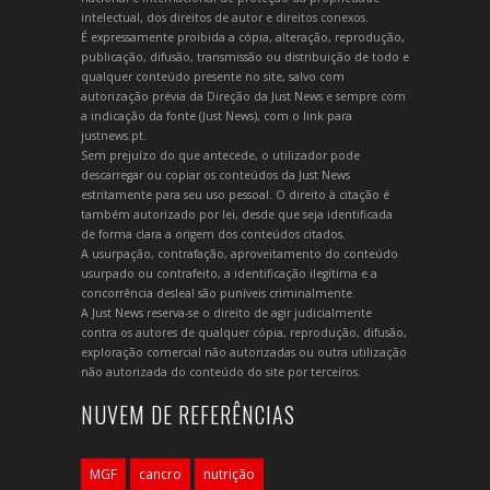
intelectual, dos direitos de autor e direitos conexos.
É expressamente proibida a cópia, alteração, reprodução,
publicação, difusão, transmissão ou distribuição de todo e
qualquer conteúdo presente no site, salvo com
autorização prévia da Direção da Just News e sempre com
a indicação da fonte (Just News), com o link para
justnews.pt.
Sem prejuízo do que antecede, o utilizador pode
descarregar ou copiar os conteúdos da Just News
estritamente para seu uso pessoal. O direito à citação é
também autorizado por lei, desde que seja identificada
de forma clara a origem dos conteúdos citados.
A usurpação, contrafação, aproveitamento do conteúdo
usurpado ou contrafeito, a identificação ilegítima e a
concorrência desleal são puníveis criminalmente.
A Just News reserva-se o direito de agir judicialmente
contra os autores de qualquer cópia, reprodução, difusão,
exploração comercial não autorizadas ou outra utilização
não autorizada do conteúdo do site por terceiros.
NUVEM DE REFERÊNCIAS
MGF
cancro
nutrição