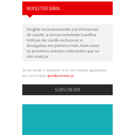
NEWSLETTER DIÁRIA
Dirigida exclusivamente a profissionais
de saúde, a nossa newsletter partilha
notícias de saúde exclusivas e
divulgadas em primeira mão, bem como
os próximos eventos relevantes que se
vão realizar.
Se não receber a newsletter ou se tiver dúvidas, agradecemos
que nos contacte:
geral@justnews.pt
SUBSCREVER