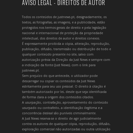
AVISO LEGAL - DIREITOS DE AUTOR
Todos os conteúdos de justnews.pt, designadamente, os
textos, as fotografias, as imagens, e a publicidade, estão
protegidos nos termos gerais de direito e pela legislação
nacional e internacional de proteção da propriedade
intelectual, dos direitos de autor e direitos conexos.
É expressamente proibida a cópia, alteração, reprodução,
publicação, difusão, transmissão ou distribuição de todo e
qualquer conteúdo presente no site, salvo com
autorização prévia da Direção da Just News e sempre com
a indicação da fonte (Just News), com o link para
justnews.pt.
Sem prejuízo do que antecede, o utilizador pode
descarregar ou copiar os conteúdos da Just News
estritamente para seu uso pessoal. O direito à citação é
também autorizado por lei, desde que seja identificada
de forma clara a origem dos conteúdos citados.
A usurpação, contrafação, aproveitamento do conteúdo
usurpado ou contrafeito, a identificação ilegítima e a
concorrência desleal são puníveis criminalmente.
A Just News reserva-se o direito de agir judicialmente
contra os autores de qualquer cópia, reprodução, difusão,
exploração comercial não autorizadas ou outra utilização