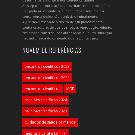
de forma clara a origem dos conteúdos citados.
A usurpação, contrafação, aproveitamento do conteúdo
usurpado ou contrafeito, a identificação ilegítima e a
concorrência desleal são puníveis criminalmente.
A Just News reserva-se o direito de agir judicialmente
contra os autores de qualquer cópia, reprodução, difusão,
exploração comercial não autorizadas ou outra utilização
não autorizada do conteúdo do site por terceiros.
NUVEM DE REFERÊNCIAS
encontros científicos 2023
encontros científicos 2024
encontros científicos
MGF
reuniões científicas 2024
reuniões científicas 2023
cuidados de saúde primários
medicina geral e familiar