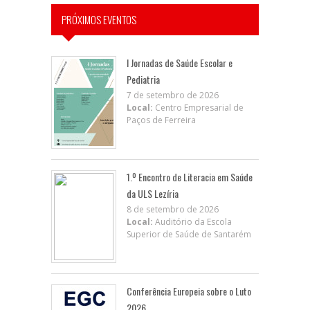
PRÓXIMOS EVENTOS
I Jornadas de Saúde Escolar e
Pediatria
7 de setembro de 2026
Local:
Centro Empresarial de
Paços de Ferreira
1.º Encontro de Literacia em Saúde
da ULS Lezíria
8 de setembro de 2026
Local:
Auditório da Escola
Superior de Saúde de Santarém
Conferência Europeia sobre o Luto
2026