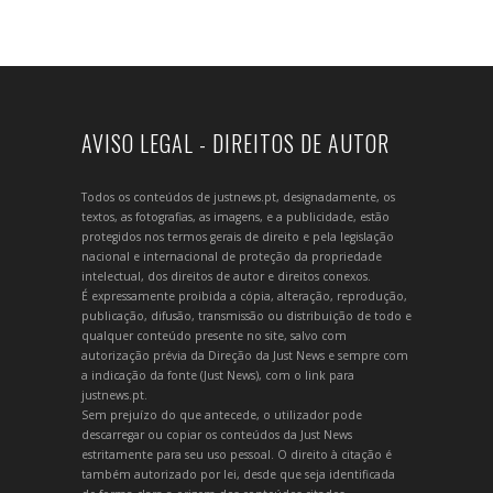
AVISO LEGAL - DIREITOS DE AUTOR
Todos os conteúdos de justnews.pt, designadamente, os
textos, as fotografias, as imagens, e a publicidade, estão
protegidos nos termos gerais de direito e pela legislação
nacional e internacional de proteção da propriedade
intelectual, dos direitos de autor e direitos conexos.
É expressamente proibida a cópia, alteração, reprodução,
publicação, difusão, transmissão ou distribuição de todo e
qualquer conteúdo presente no site, salvo com
autorização prévia da Direção da Just News e sempre com
a indicação da fonte (Just News), com o link para
justnews.pt.
Sem prejuízo do que antecede, o utilizador pode
descarregar ou copiar os conteúdos da Just News
estritamente para seu uso pessoal. O direito à citação é
também autorizado por lei, desde que seja identificada