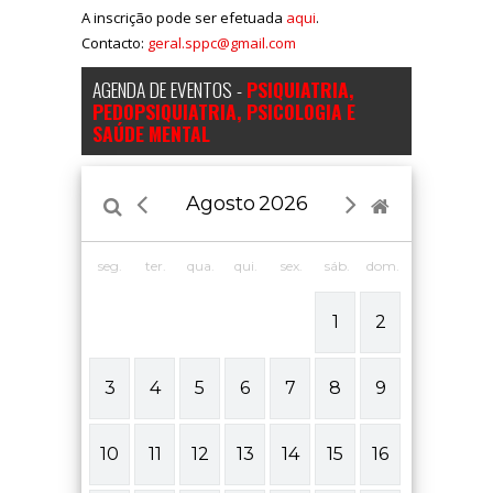
A inscrição pode ser efetuada
aqui
.
Contacto:
geral.sppc@gmail.com
AGENDA DE EVENTOS -
PSIQUIATRIA,
PEDOPSIQUIATRIA, PSICOLOGIA E
SAÚDE MENTAL
Agosto
2026
seg.
ter.
qua.
qui.
sex.
sáb.
dom.
1
2
3
4
5
6
7
8
9
10
11
12
13
14
15
16