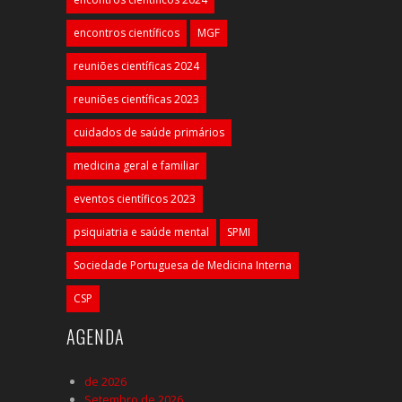
encontros científicos
MGF
reuniões científicas 2024
reuniões científicas 2023
cuidados de saúde primários
medicina geral e familiar
eventos científicos 2023
psiquiatria e saúde mental
SPMI
Sociedade Portuguesa de Medicina Interna
CSP
AGENDA
de 2026
Setembro de 2026