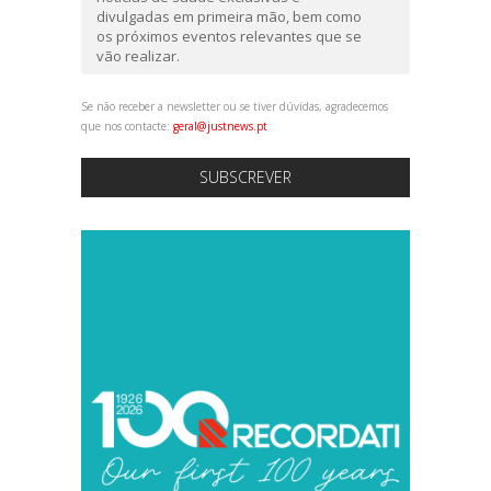
divulgadas em primeira mão, bem como
os próximos eventos relevantes que se
vão realizar.
Se não receber a newsletter ou se tiver dúvidas, agradecemos
que nos contacte:
geral@justnews.pt
SUBSCREVER