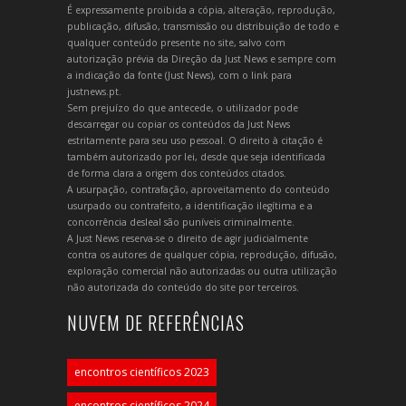
É expressamente proibida a cópia, alteração, reprodução,
publicação, difusão, transmissão ou distribuição de todo e
qualquer conteúdo presente no site, salvo com
autorização prévia da Direção da Just News e sempre com
a indicação da fonte (Just News), com o link para
justnews.pt.
Sem prejuízo do que antecede, o utilizador pode
descarregar ou copiar os conteúdos da Just News
estritamente para seu uso pessoal. O direito à citação é
também autorizado por lei, desde que seja identificada
de forma clara a origem dos conteúdos citados.
A usurpação, contrafação, aproveitamento do conteúdo
usurpado ou contrafeito, a identificação ilegítima e a
concorrência desleal são puníveis criminalmente.
A Just News reserva-se o direito de agir judicialmente
contra os autores de qualquer cópia, reprodução, difusão,
exploração comercial não autorizadas ou outra utilização
não autorizada do conteúdo do site por terceiros.
NUVEM DE REFERÊNCIAS
encontros científicos 2023
encontros científicos 2024