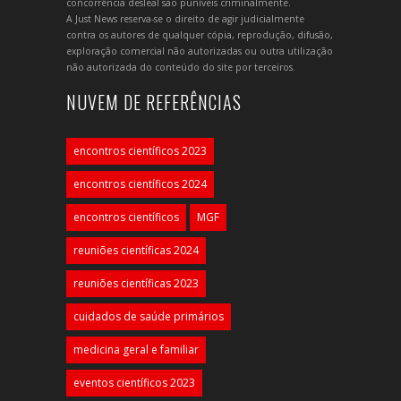
concorrência desleal são puníveis criminalmente.
A Just News reserva-se o direito de agir judicialmente
contra os autores de qualquer cópia, reprodução, difusão,
exploração comercial não autorizadas ou outra utilização
não autorizada do conteúdo do site por terceiros.
NUVEM DE REFERÊNCIAS
encontros científicos 2023
encontros científicos 2024
encontros científicos
MGF
reuniões científicas 2024
reuniões científicas 2023
cuidados de saúde primários
medicina geral e familiar
eventos científicos 2023