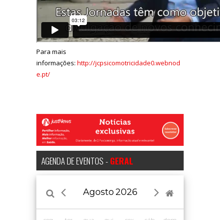
Para mais
informações:
http://jcpsicomotricidade0.webnod
e.pt/
AGENDA DE EVENTOS -
GERAL
Agosto
2026
seg.
ter.
qua.
qui.
sex.
sáb.
dom.