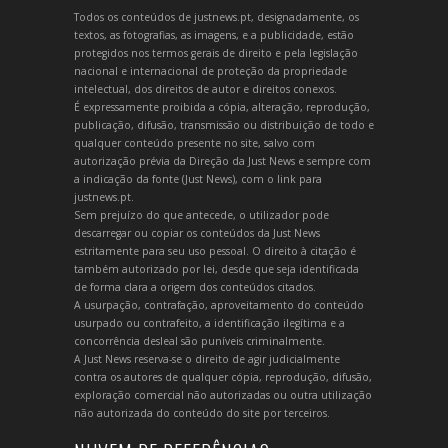
Todos os conteúdos de justnews.pt, designadamente, os
textos, as fotografias, as imagens, e a publicidade, estão
protegidos nos termos gerais de direito e pela legislação
nacional e internacional de proteção da propriedade
intelectual, dos direitos de autor e direitos conexos.
É expressamente proibida a cópia, alteração, reprodução,
publicação, difusão, transmissão ou distribuição de todo e
qualquer conteúdo presente no site, salvo com
autorização prévia da Direção da Just News e sempre com
a indicação da fonte (Just News), com o link para
justnews.pt.
Sem prejuízo do que antecede, o utilizador pode
descarregar ou copiar os conteúdos da Just News
estritamente para seu uso pessoal. O direito à citação é
também autorizado por lei, desde que seja identificada
de forma clara a origem dos conteúdos citados.
A usurpação, contrafação, aproveitamento do conteúdo
usurpado ou contrafeito, a identificação ilegítima e a
concorrência desleal são puníveis criminalmente.
A Just News reserva-se o direito de agir judicialmente
contra os autores de qualquer cópia, reprodução, difusão,
exploração comercial não autorizadas ou outra utilização
não autorizada do conteúdo do site por terceiros.