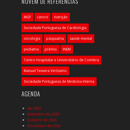
NUVEM DE REFERÊNCIAS
MGF
cancro
nutrição
Sociedade Portuguesa de Cardiologia
oncologia
psiquiatria
saúde mental
pediatria
prémio
INEM
Centro Hospitalar e Universitário de Coimbra
Manuel Teixeira Veríssimo
Sociedade Portuguesa de Medicina Interna
AGENDA
de 2026
Setembro de 2026
Outubro de 2026
Novembro de 2026