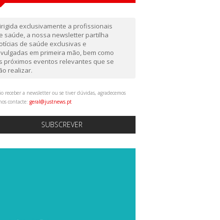
irigida exclusivamente a profissionais
e saúde, a nossa newsletter partilha
otícias de saúde exclusivas e
ivulgadas em primeira mão, bem como
s próximos eventos relevantes que se
ão realizar.
o receber a newsletter ou se tiver dúvidas, agradecemos
nos contacte:
geral@justnews.pt
SUBSCREVER