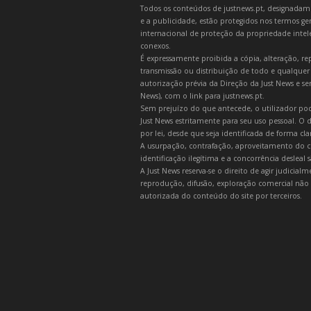
Todos os conteúdos de justnews.pt, designadament
e a publicidade, estão protegidos nos termos gera
internacional de proteção da propriedade intelec
conexos.
É expressamente proibida a cópia, alteração, re
transmissão ou distribuição de todo e qualquer
autorização prévia da Direção da Just News e se
News), com o link para justnews.pt.
Sem prejuízo do que antecede, o utilizador pod
Just News estritamente para seu uso pessoal. O
por lei, desde que seja identificada de forma cl
A usurpação, contrafação, aproveitamento do c
identificação ilegítima e a concorrência desleal
A Just News reserva-se o direito de agir judicia
reprodução, difusão, exploração comercial não 
autorizada do conteúdo do site por terceiros.