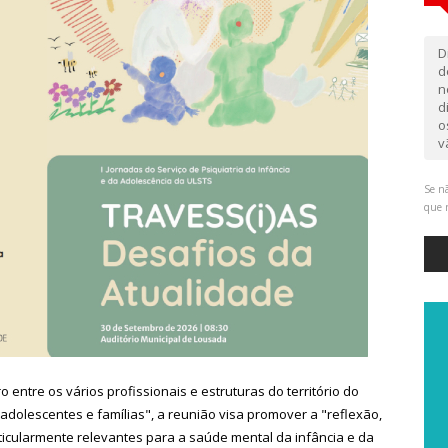
D
d
n
d
o
v
Se nã
que 
entre os vários profissionais e estruturas do território do
olescentes e famílias", a reunião visa promover a "reflexão,
ticularmente relevantes para a saúde mental da infância e da