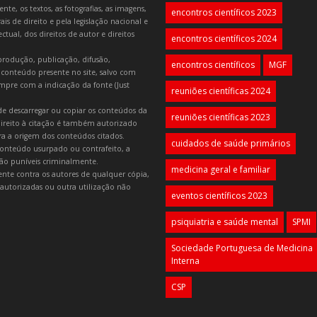
e, os textos, as fotografias, as imagens,
encontros científicos 2023
is de direito e pela legislação nacional e
tual, dos direitos de autor e direitos
encontros científicos 2024
produção, publicação, difusão,
encontros científicos
MGF
 conteúdo presente no site, salvo com
mpre com a indicação da fonte (Just
reuniões científicas 2024
e descarregar ou copiar os conteúdos da
reuniões científicas 2023
 direito à citação é também autorizado
ara a origem dos conteúdos citados.
cuidados de saúde primários
onteúdo usurpado ou contrafeito, a
 são puníveis criminalmente.
medicina geral e familiar
lmente contra os autores de qualquer cópia,
autorizadas ou outra utilização não
eventos científicos 2023
psiquiatria e saúde mental
SPMI
Sociedade Portuguesa de Medicina
Interna
CSP