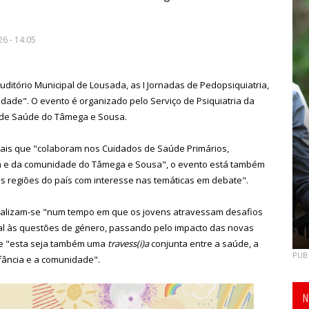
6 - 14:05
uditório Municipal de Lousada, as I Jornadas de Pedopsiquiatria,
lidade". O evento é organizado pelo Serviço de Psiquiatria da
l de Saúde do Tâmega e Sousa.
ais que "colaboram nos Cuidados de Saúde Primários,
ia e da comunidade do Tâmega e Sousa", o evento está também
as regiões do país com interesse nas temáticas em debate".
ealizam-se "num tempo em que os jovens atravessam desafios
ual às questões de género, passando pelo impacto das novas
que "esta seja também uma
travess(i)a
conjunta entre a saúde, a
PUB
nfância e a comunidade".
N